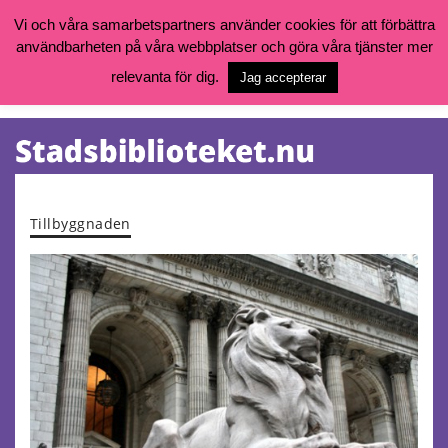
Vi och våra samarbetspartners använder cookies för att förbättra
användbarheten på våra webbplatser och göra våra tjänster mer
Öppettider, katalog och kontakt
Vill du söka böcker, logga in på ditt bibliotekskonto eller nå övriga
relevanta för dig.
Jag accepterar
tjänster gå till:
goteborg.se/bibliotek
Kalendarium
Tjänster
Tillbyggnaden