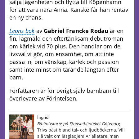
sälja lägenheten och flytta till Köpenhamn
för att vara nära Anna. Kanske får han rentav
en ny chans.
Leons bok
av
Gabriel Francke Rodau
är en
fin, lågmäld och eftertänksam debutroman
om kärlek vid 70 plus. Den handlar om de
livsval vi gör, om ensamhet, om att inte
passa in, om vänskap, kärlek och passion
samt inte minst om tärande längtan efter
barn.
Författaren är för övrigt själv barnbarn till
överlevare av Förintelsen.
Ingrid
Bibliotekarie på Stadsbiblioteket Göteborg
Trivs bäst bland tal- och ljudböckerna. Vill
slå vakt om läsglädjen! Är allätare, men