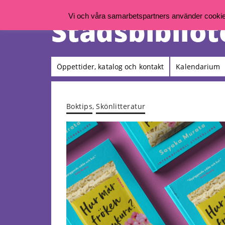
Vi och våra samarbetspartners använder cookies 
Öppettider, katalog och kontakt
Kalendarium
Boktips
,
Skönlitteratur