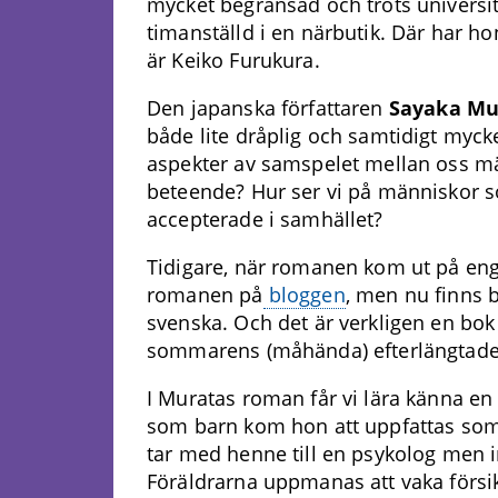
mycket begränsad och trots universit
timanställd i en närbutik. Där har h
är Keiko Furukura.
Den japanska författaren
Sayaka Mu
både lite dråplig och samtidigt mycke
aspekter av samspelet mellan oss mä
beteende? Hur ser vi på människor so
accepterade i samhället?
Tidigare, när romanen kom ut på enge
romanen på
bloggen
, men nu finns 
svenska. Och det är verkligen en bo
sommarens (måhända) efterlängtade 
I Muratas roman får vi lära känna en
som barn kom hon att uppfattas som 
tar med henne till en psykolog men in
Föräldrarna uppmanas att vaka försi