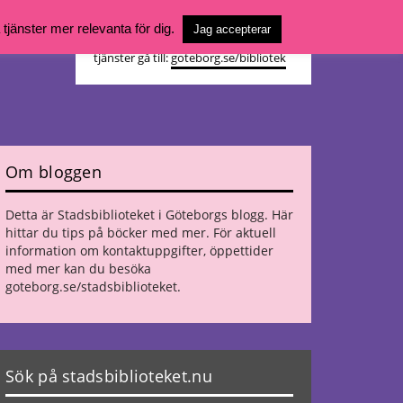
Vill du söka böcker, logga in på ditt
jänster mer relevanta för dig.
Jag accepterar
bibliotekskonto eller nå övriga
tjänster gå till:
goteborg.se/bibliotek
Om bloggen
Detta är Stadsbiblioteket i Göteborgs blogg. Här
hittar du tips på böcker med mer. För aktuell
information om kontaktuppgifter, öppettider
med mer kan du besöka
goteborg.se/stadsbiblioteket
.
Sök på stadsbiblioteket.nu