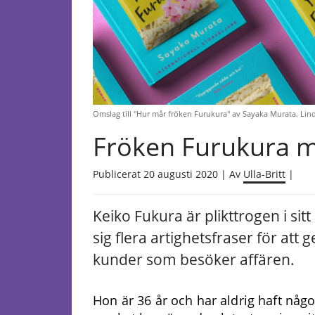
Omslag till "Hur mår fröken Furukura" av Sayaka Murata. Lin
Fröken Furukura mår
Publicerat 20 augusti 2020 | Av
Ulla-Britt
|
Keiko Fukura är plikttrogen i sit
sig flera artighetsfraser för att g
kunder som besöker affären.
Hon är 36 år och har aldrig haft nå