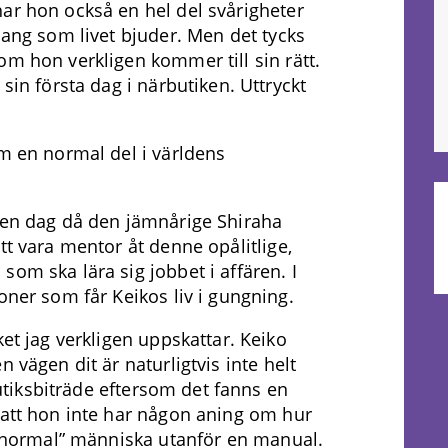
ar hon också en hel del svårigheter
hang som livet bjuder. Men det tycks
om hon verkligen kommer till sin rätt.
sin första dag i närbutiken. Uttryckt
om en normal del i världens
 den dag då den jämnårige Shiraha
tt vara mentor åt denne opålitlige,
om ska lära sig jobbet i affären. I
oner som får Keikos liv i gungning.
ket jag verkligen uppskattar. Keiko
 vägen dit är naturligtvis inte helt
 butiksbiträde eftersom det fanns en
 att hon inte har någon aning om hur
d ”normal” människa utanför en manual.