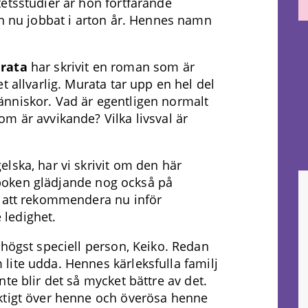
etsstudier är hon fortfarande
on nu jobbat i arton år. Hennes namn
rata
har skrivit en roman som är
t allvarlig. Murata tar upp en hel del
nniskor. Vad är egentligen normalt
m är avvikande? Vilka livsval är
lska, har vi skrivit om den här
boken glädjande nog också på
k att rekommendera nu inför
ledighet.
 högst speciell person, Keiko. Redan
lite udda. Hennes kärleksfulla familj
te blir det så mycket bättre av det.
ktigt över henne och överösa henne