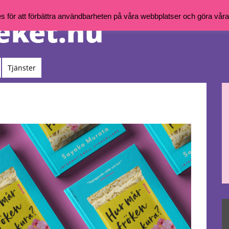
för att förbättra användbarheten på våra webbplatser och göra våra t
Tjänster