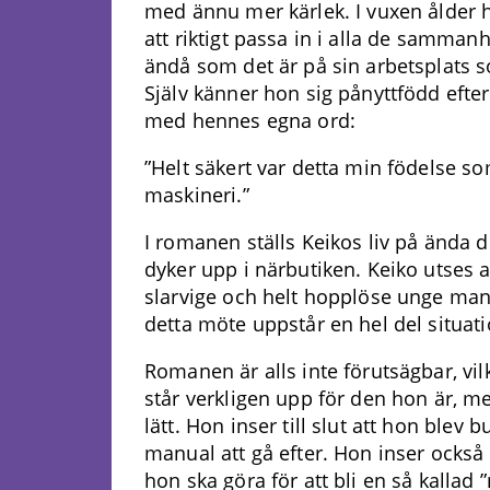
med ännu mer kärlek. I vuxen ålder h
att riktigt passa in i alla de samman
ändå som det är på sin arbetsplats s
Själv känner hon sig pånyttfödd efter 
med hennes egna ord:
”Helt säkert var detta min födelse s
maskineri.”
I romanen ställs Keikos liv på ända
dyker upp i närbutiken. Keiko utses a
slarvige och helt hopplöse unge man s
detta möte uppstår en hel del situati
Romanen är alls inte förutsägbar, vil
står verkligen upp för den hon är, men
lätt. Hon inser till slut att hon blev
manual att gå efter. Hon inser också
hon ska göra för att bli en så kalla