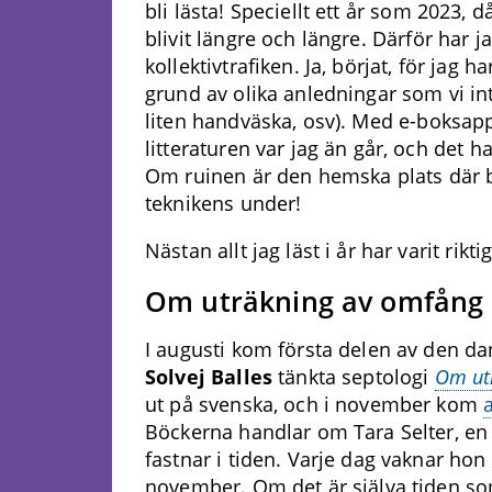
bli lästa
!
Speciellt ett år som 2023, d
blivit längre och längre
.
Därför har ja
kollektivtrafiken. Ja, börjat, för jag ha
grund av olika anledningar som vi in
liten handväska, osv). Med e-
boksap
litteraturen var jag än går, och det h
Om
ruinen är
den
hemska
plats
där 
teknikens under!
Nästan allt jag läst i år har varit rik
Om uträkning av omfång 
I augusti kom första delen av den da
Solvej Balles
tänkta septologi
Om ut
ut på svenska, och i november kom
Böckerna handlar om Tara Selter, e
fastnar i tiden. Varje dag vaknar hon 
november. Om det är själva tiden so