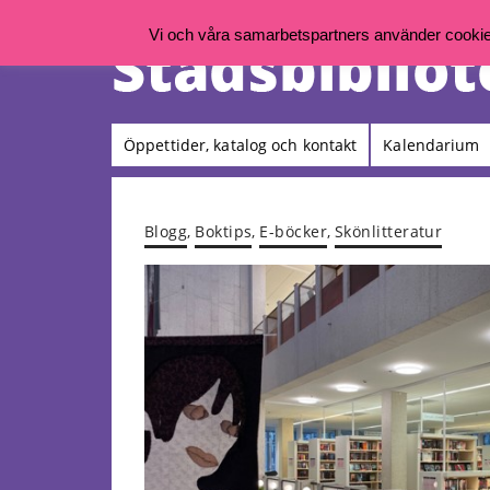
Vi och våra samarbetspartners använder cookies 
Öppettider, katalog och kontakt
Kalendarium
Blogg
,
Boktips
,
E-böcker
,
Skönlitteratur