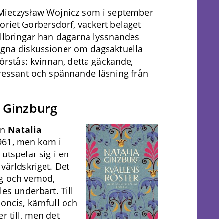
n Mieczysław Wojnicz som i september
oriet Görbersdorf, vackert beläget
tillbringar han dagarna lyssnandes
rägna diskussioner om dagsaktuella
förstås: kvinnan, detta gäckande,
ntressant och spännande läsning från
a Ginzburg
en
Natalia
961, men kom i
utspelar sig i en
 världskriget. Det
ag och vemod,
les underbart. Till
oncis, kärnfull och
r till, men det