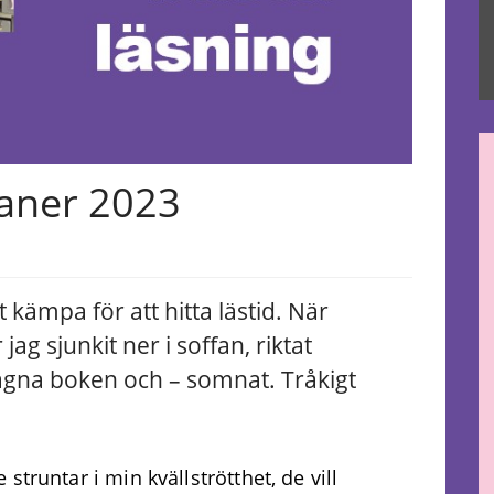
aner 2023
t kämpa för att hitta lästid. När
jag sjunkit ner i soffan, riktat
agna boken och – somnat. Tråkigt
e struntar i mi
n
kvällströtthet
,
de vill