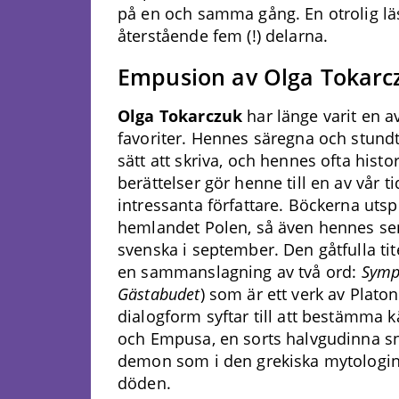
på en och samma gång. En otrolig lä
återstående fem (!) delarna.
Empusion
av
Olga Tokarc
Olga Tokarczuk
har länge varit en a
favoriter. Hennes säregna och stund
sätt att skriva, och hennes ofta histo
berättelser gör henne till en av vår t
intressanta författare. Böckerna utspe
hemlandet Polen, så även hennes s
svenska i september. Den gåtfulla tit
en sammanslagning av två ord:
Sym
Gästabudet
) som är ett verk av Plato
dialogform syftar till att bestämma 
och Empusa, en sorts halvgudinna sn
demon som i den grekiska mytologin
döden.