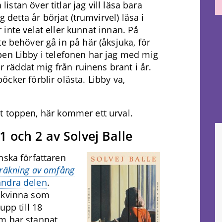
å listan över
titlar
jag vill läsa
bara
g dett
a år börjat
(trumvirvel)
läsa i
r inte
velat eller
kunnat innan. På
te behöver gå in på här (åksjuk
a, för
pen
Libby i telefonen har jag med mig
ar räddat mig frå
n ruinens brant i år.
bö
cker förblir olästa. Libby
va
,
tigt toppen, här kommer ett urval.
1 och 2
av
Solvej Balle
nska författaren
räkning av omfång
andra delen
.
n kvinna som
upp till 18
m har stannat,