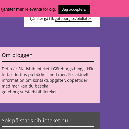
Vill du söka böcker, logga in på ditt
jänster mer relevanta för dig.
Jag accepterar
bibliotekskonto eller nå övriga
tjänster gå till:
goteborg.se/bibliotek
Om bloggen
Detta är Stadsbiblioteket i Göteborgs blogg. Här
hittar du tips på böcker med mer. För aktuell
information om kontaktuppgifter, öppettider
med mer kan du besöka
goteborg.se/stadsbiblioteket
.
Sök på stadsbiblioteket.nu