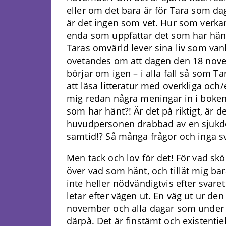
eller om det bara är för Tara som d
är det ingen som vet. Hur som verka
enda som uppfattar det som har hänt
Taras omvärld lever sina liv som vanli
ovetandes om att dagen den 18 nov
börjar om igen – i alla fall så som T
att läsa litteratur med overkliga och/e
mig redan några meningar in i boken 
som har hänt?! Är det på riktigt, är d
huvudpersonen drabbad av en sjukdom
samtid!? Så många frågor och inga s
Men tack och lov för det! För vad skö
över vad som hänt, och tillät mig bar
inte heller nödvändigtvis efter sva
letar efter vägen ut. En väg ut ur de
november och alla dagar som under 
därpå. Det är finstämt och existentie