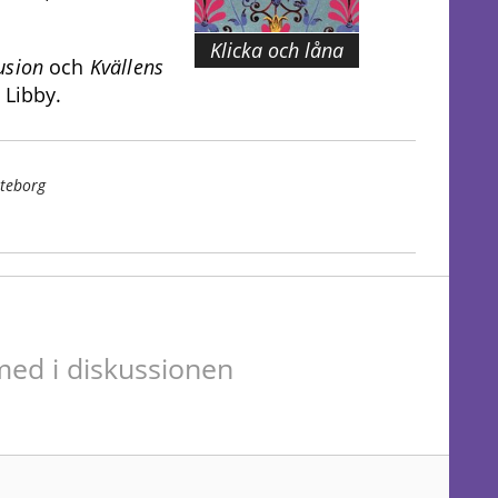
Klicka och låna
sion
och
Kvällens
 Libby.
öteborg
ed i diskussionen