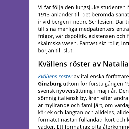
Vi får följa den lungsjuke studente
1913 anländer till det berömda sanat
invid bergen i nedre Schlesien. Där 
till sina manliga medpatienters ent
frågor, världspolitik, existensen och 
skälmska väsen. Fantastiskt rolig, i
början till slut.
Kvällens röster av Natali
Kvällens röster
av italienska författar
Ginzburg
utkom för första gången 1
svensk nyöversättning i maj i år. Den 
sömnig italiensk by, åren efter andra
är myllrande och familjärt, om vard
kärlek och längtan och alldeles, allde
formatet nästan fulländad, kort och k
vacker. Ett format jag ofta återkomme