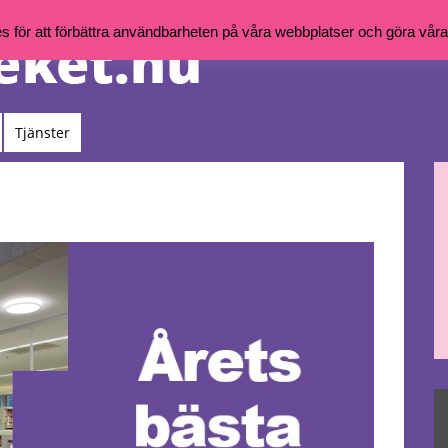
för att förbättra användbarheten på våra webbplatser och göra våra t
Tjänster