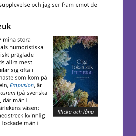
supplevelse och jag ser fram emot de
zuk
v mina stora
tals humoristiska
riskt präglade
ids allra mest
lar sig ofta i
enaste som kom på
eln,
Empusion
, är
posium
(på svenska
n, där män i
kärlekens väsen;
Klicka och låna
edstreck kvinnlig
 lockade män i