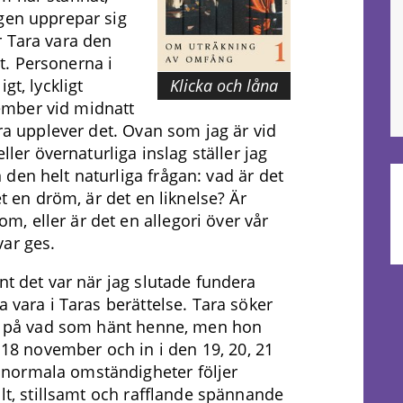
agen upprepar sig
r Tara vara den
. Personerna i
Klicka och låna
gt, lyckligt
ember vid midnatt
ara upplever det. Ovan som jag är vid
ller övernaturliga inslag ställer jag
den helt naturliga frågan: vad är det
et en dröm, är det en liknelse? Är
, eller är det en allegori över vår
var ges.
nt det var när jag slutade fundera
a vara i Taras berättelse. Tara söker
ret på vad som hänt henne, men hon
n 18 november och in i den 19, 20, 21
normala omständigheter följer
llt, stillsamt och rafflande spännande