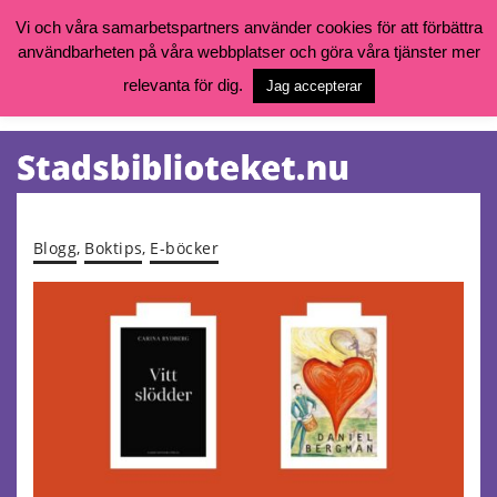
Vi och våra samarbetspartners använder cookies för att förbättra
användbarheten på våra webbplatser och göra våra tjänster mer
Öppettider, katalog och kontakt
Vill du söka böcker, logga in på ditt bibliotekskonto eller nå övriga
relevanta för dig.
Jag accepterar
tjänster gå till:
goteborg.se/bibliotek
Kalendarium
Tjänster
Blogg
,
Boktips
,
E-böcker