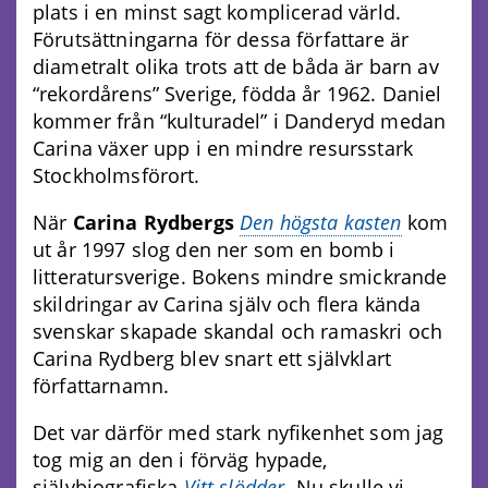
plats i en minst sagt komplicerad värld.
Förutsättningarna för dessa författare är
diametralt olika trots att de båda är barn av
“rekordårens” Sverige, födda år 1962. Daniel
kommer från “kulturadel” i Danderyd medan
Carina växer upp i en mindre resursstark
Stockholmsförort.
När
Carina Rydbergs
Den högsta kasten
kom
ut år 1997 slog den ner som en bomb i
litteratursverige. Bokens mindre smickrande
skildringar av Carina själv och flera kända
svenskar skapade skandal och ramaskri och
Carina Rydberg blev snart ett självklart
författarnamn.
Det var därför med stark nyfikenhet som jag
tog mig an den i förväg hypade,
självbiografiska
Vitt slödder
. Nu skulle vi