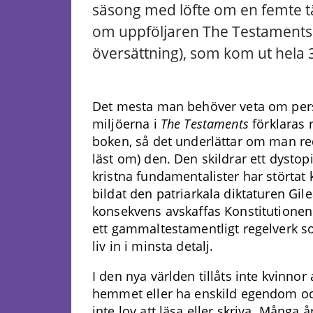
säsong med löfte om en femte tänkt
om uppföljaren The Testaments (
översättning), som kom ut hela 
Det mesta man behöver veta om per
miljöerna i
The Testaments
förklaras r
boken, så det underlättar om man red
läst om) den. Den skildrar ett dystop
kristna fundamentalister har störtat
bildat den patriarkala diktaturen Gil
konsekvens avskaffas Konstitutionen
ett gammaltestamentligt regelverk s
liv in i minsta detalj.
I den nya världen tillåts inte kvinnor
hemmet eller ha enskild egendom och
inte lov att läsa eller skriva. Många å