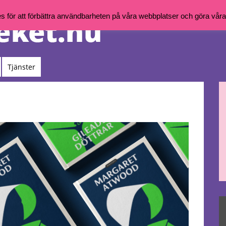
för att förbättra användbarheten på våra webbplatser och göra våra t
Tjänster