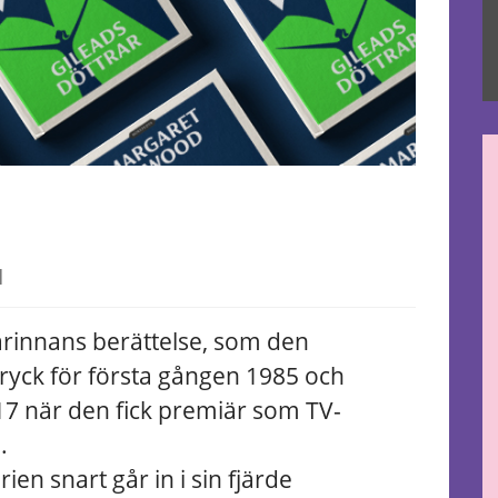
|
arinnans berättelse, som den
i tryck för första gången 1985 och
7 när den fick premiär som TV-
.
en snart går in i sin fjärde