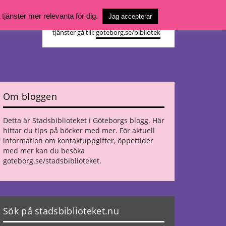
Vill du söka böcker, logga in på ditt
jänster mer relevanta för dig.
Jag accepterar
bibliotekskonto eller nå övriga
tjänster gå till:
goteborg.se/bibliotek
Om bloggen
Detta är Stadsbiblioteket i Göteborgs blogg. Här
hittar du tips på böcker med mer. För aktuell
information om kontaktuppgifter, öppettider
med mer kan du besöka
goteborg.se/stadsbiblioteket
.
Sök på stadsbiblioteket.nu