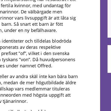
 fertila kvinnor, med undantag för
tjänarinnor. De välbärgade men
nnor vars livsuppgift är att låta sig
barn. Så snart ett barn är fött
m, under en ny befälhavare.
identiteter och tilldelas blodröda
ponerats av deras respektive
efixet ”of”, vilket i den svenska
 tyskans ”von”. Då huvudpersonens
des under namnet Offred.
eller av andra skäl inte kan bära barn
em, medan de mer högutbildade äldre
 sällskap vars medlemmar tituleras
nunneorden med högsta uppgift att
v tjänarinnor.