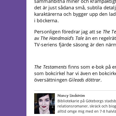
sammanbitna miner och krampaktigt
det är just sådana små, subtila detal
karaktärerna och bygger upp den lad
i böckerna.
Personligen föredrar jag att se
The T
av
The Handmaid’s Tale
än en regelrät
TV-seriens fjärde säsong är den närm
The Testaments
finns som e-bok på en
som bokcirkel har vi även en bokcir
översättningen
Gileads döttrar
.
Nancy Lindström
Bibliotekarie på Göteborgs stadsbib
relationsromaner, skräck och biogr
alltid omge mig med en 7-8 halvl