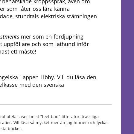
 behärskade kroppsspråk, även om
jer som låter oss lära känna
dade, stundtals elektriska stämningen
estments
mer som en fördjupning
t uppföljare och som lathund inför
ast ett måste!
gelska i appen Libby. Vill du läsa den
kelkasse med den svenska
liotek. Läser helst ”feel-bad”-litteratur, trassliga
afier. Vill läsa så mycket mer än jag hinner och lyckas
ästa böcker.