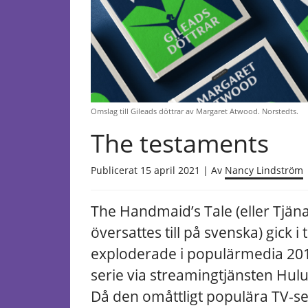
Omslag till Gileads döttrar av Margaret Atwood. Norstedts.
The testaments
Publicerat 15 april 2021 | Av
Nancy Lindström
The Handmaid’s Tale (eller Tjän
översattes till på svenska) gick 
exploderade i populärmedia 201
serie via streamingtjänsten Hulu
Då den omåttligt populära TV-seri