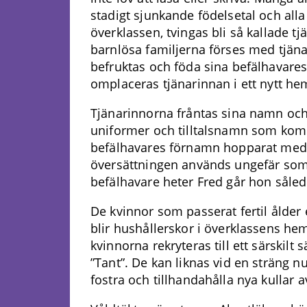
stadigt sjunkande födelsetal och alla
överklassen, tvingas bli så kallade 
barnlösa familjerna förses med tjänari
befruktas och föda sina befälhavares 
omplaceras tjänarinnan i ett nytt he
Tjänarinnorna fråntas sina namn och 
uniformer och tilltalsnamn som kom
befälhavares förnamn hopparat med pr
översättningen används ungefär som
befälhavare heter Fred går hon såle
De kvinnor som passerat fertil ålder 
blir hushållerskor i överklassens h
kvinnorna rekryteras till ett särskilt
”Tant”. De kan liknas vid en sträng 
fostra och tillhandahålla nya kullar a