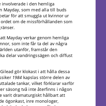
tre involverade i den hemliga
n Mayday, som med alla till buds
etar för att smuggla ut kvinnor ur
a ordet om de missförhållanden som
ränser.
 att Mayday verkar genom hemliga
nnor, som inte får ta del av några
världen utanför, framstår den
a delar vandringssägen och diffust
ilead gör klokast i att hålla dessa
assiker
1984
kapslas större delen av
alade tankar, vilket förklarar varför
er säsong två inte återfinns i någon
e varit dramaturgiskt hållbart att
de ögonkast, inre monologer,