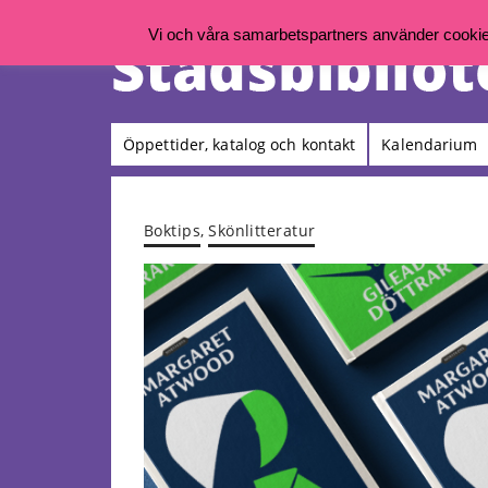
Vi och våra samarbetspartners använder cookies 
Öppettider, katalog och kontakt
Kalendarium
Boktips
,
Skönlitteratur