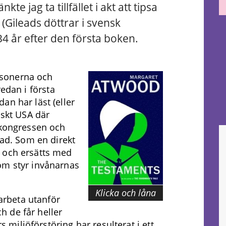
e jag ta tillfället i akt att tipsa
Gileads döttrar i svensk
34 år efter den första boken.
sonerna och
edan i första
an har läst (eller
iskt USA där
 kongressen och
ead. Som en direkt
 och ersätts med
om styr invånarnas
Klicka och låna
 arbeta utanför
 de får heller
rs miljöförstöring har resulterat i ett