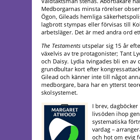
Våldtäktsmän stenas. Abortläkare hä
Medborgarnas minsta rörelser obser
Ögon,
Gileads
hemliga säkerhetspolis
lagbrott stympas eller förvisas till K
arbetsläger. Det är med andra ord et
The Testaments
utspelar sig 15 år eft
växelvis av tre protagonister; Tant 
och Daisy. Lydia tvingades bli en a
grundbultar kort efter kongressattac
Gilead och känner inte till något a
medborgare, bara har en ytterst teo
skolsystemet.
I brev, dagböcker
livsöden ihop gen
systematiska fört
vardag – arranger
och hot om evig fö