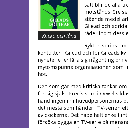
sätt blir de alla 
motståndsrörelse
stående medel arb
Gilead och sprid
råder inom dess g
Klicka och låna
Rykten sprids om
kontakter i Gilead och för
Gileads
kvi
nyheter eller lära sig någonting om 
mytomspunna organisationen som lik
hot.
Den som går med kritiska tankar om G
för sig själv. Precis som i Orwells kl
handlingen in i huvudpersonernas outt
det mesta som händer i TV-serien eft
av böckerna. Det hade helt enkelt int
försöka bygga en TV-serie på menan