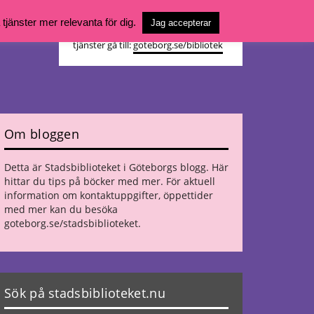
Vill du söka böcker, logga in på ditt
jänster mer relevanta för dig.
Jag accepterar
bibliotekskonto eller nå övriga
tjänster gå till:
goteborg.se/bibliotek
Om bloggen
Detta är Stadsbiblioteket i Göteborgs blogg. Här
hittar du tips på böcker med mer. För aktuell
information om kontaktuppgifter, öppettider
med mer kan du besöka
goteborg.se/stadsbiblioteket
.
Sök på stadsbiblioteket.nu