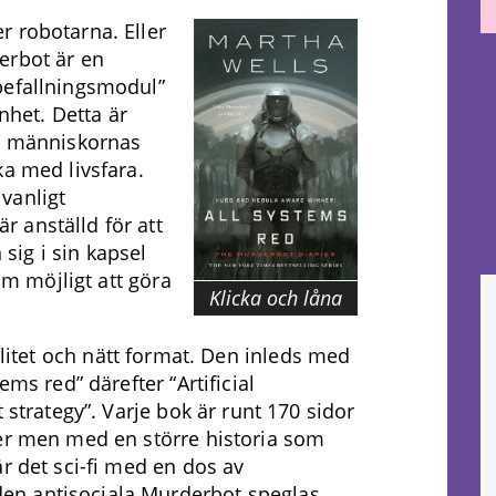
r robotarna. Eller
erbot är en
befallningsmodul”
enhet. Detta är
ll människornas
ka med livsfara.
vanligt
 anställd för att
 sig i sin kapsel
som möjligt att göra
Klicka och låna
t litet och nätt format. Den inleds med
ems red” därefter “Artificial
 strategy”. Varje bok är runt 170 sidor
ser men med en större historia som
r det sci-fi med en dos av
en antisociala Murderbot speglas