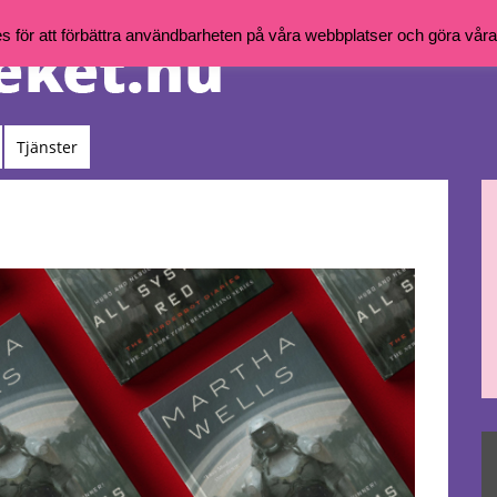
för att förbättra användbarheten på våra webbplatser och göra våra t
Tjänster