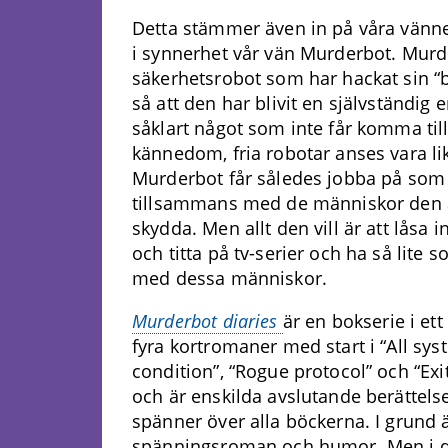
Detta stämmer även in på våra vänne
i synnerhet vår vän Murderbot. Murd
säkerhetsrobot som har hackat sin “
så att den har blivit en självständig 
såklart något som inte får komma ti
kännedom, fria robotar anses vara li
Murderbot får således jobba på som 
tillsammans med de människor den är
skydda. Men allt den vill är att låsa in
och titta på tv-serier och ha så lite 
med dessa människor.
Murderbot diaries
är en bokserie i et
fyra kortromaner med start i “All syst
condition”, “Rogue protocol” och “Exit
och är enskilda avslutande berättel
spänner över alla böckerna. I grund ä
spänningsroman och humor. Men i d