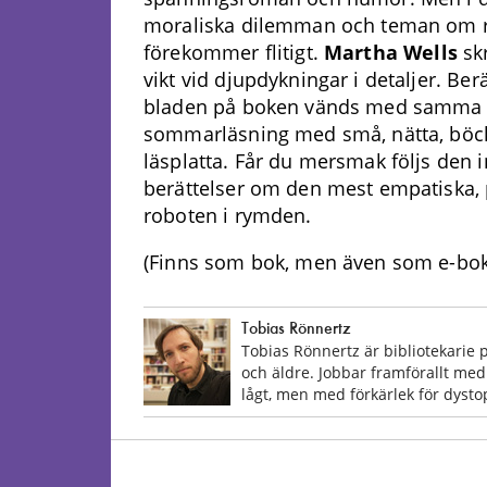
moraliska dilemman och teman om ra
förekommer flitigt.
Martha Wells
skr
vikt vid djupdykningar i detaljer. Ber
bladen på boken vänds med samma ha
sommarläsning med små, nätta, böcke
läsplatta. Får du mersmak följs den 
berättelser om den mest empatiska, 
roboten i rymden.
(Finns som bok, men även som e-bok 
Tobias Rönnertz
Tobias Rönnertz är bibliotekarie 
och äldre. Jobbar framförallt med
lågt, men med förkärlek för dystop