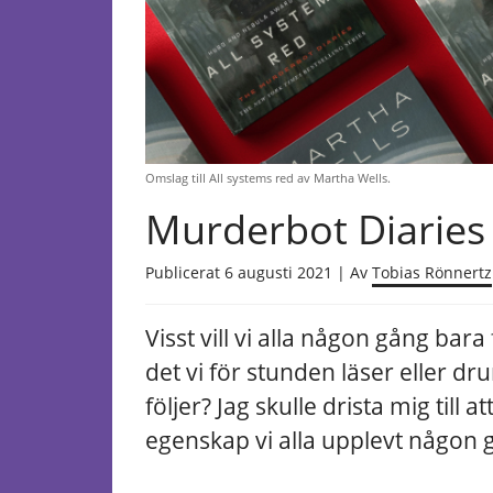
Omslag till All systems red av Martha Wells.
Murderbot Diaries
Publicerat 6 augusti 2021 | Av
Tobias Rönnertz
Visst vill vi alla någon gång bara
det vi för stunden läser eller dr
följer? Jag skulle drista mig till 
egenskap vi alla upplevt någon 