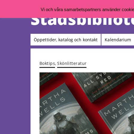
Vi och våra samarbetspartners använder cookies 
Öppettider, katalog och kontakt
Kalendarium
Boktips
,
Skönlitteratur