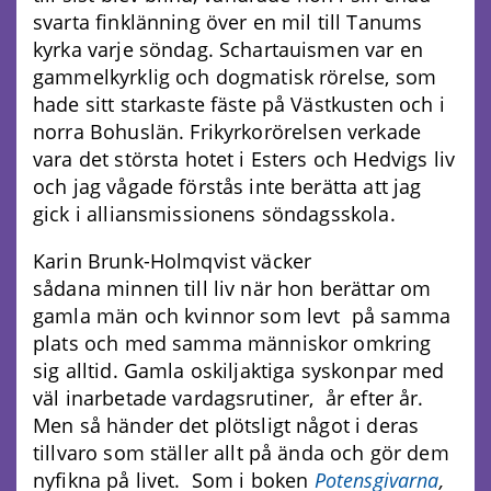
svarta finklänning över en mil till Tanums
kyrka varje söndag. Schartauismen var en
gammelkyrklig och dogmatisk rörelse, som
hade sitt starkaste fäste på Västkusten och i
norra Bohuslän. Frikyrkorörelsen verkade
vara det största hotet i Esters och Hedvigs liv
och jag vågade förstås inte berätta att jag
gick i alliansmissionens söndagsskola.
Karin Brunk-Holmqvist väcker
sådana minnen till liv när hon berättar om
gamla män och kvinnor som levt på samma
plats och med samma människor omkring
sig alltid. Gamla oskiljaktiga syskonpar med
väl inarbetade vardagsrutiner, år efter år.
Men så händer det plötsligt något i deras
tillvaro som ställer allt på ända och gör dem
nyfikna på livet. Som i boken
Potensgivarna
,