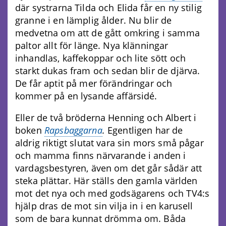
där systrarna Tilda och Elida får en ny stilig
granne i en lämplig ålder. Nu blir de
medvetna om att de gått omkring i samma
paltor allt för länge. Nya klänningar
inhandlas, kaffekoppar och lite sött och
starkt dukas fram och sedan blir de djärva.
De får aptit på mer förändringar och
kommer på en lysande affärsidé.
Eller de två bröderna Henning och Albert i
boken
Rapsbaggarna
.
Egentligen har de
aldrig riktigt slutat vara sin mors små pågar
och mamma finns närvarande i anden i
vardagsbestyren, även om det går sådär att
steka plättar. Här ställs den gamla världen
mot det nya och med godsägarens och TV4:s
hjälp dras de mot sin vilja in i en karusell
som de bara kunnat drömma om. Båda