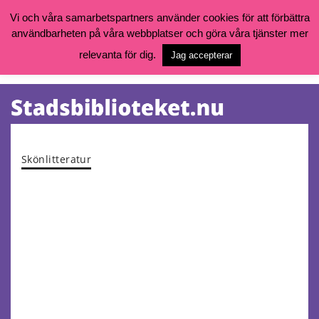
Vi och våra samarbetspartners använder cookies för att förbättra
användbarheten på våra webbplatser och göra våra tjänster mer
Öppettider, katalog och kontakt
Vill du söka böcker, logga in på ditt bibliotekskonto eller nå övriga
relevanta för dig.
Jag accepterar
tjänster gå till:
goteborg.se/bibliotek
Kalendarium
Tjänster
Skönlitteratur