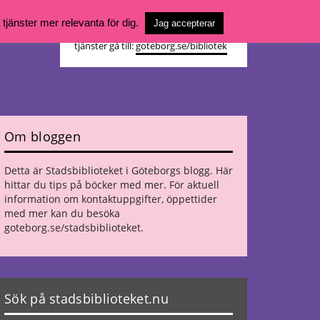
Vill du söka böcker, logga in på ditt
jänster mer relevanta för dig.
Jag accepterar
bibliotekskonto eller nå övriga
tjänster gå till:
goteborg.se/bibliotek
Om bloggen
Detta är Stadsbiblioteket i Göteborgs blogg. Här
hittar du tips på böcker med mer. För aktuell
information om kontaktuppgifter, öppettider
med mer kan du besöka
goteborg.se/stadsbiblioteket
.
Sök på stadsbiblioteket.nu