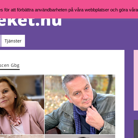
för att förbättra användbarheten på våra webbplatser och göra våra t
Tjänster
rscen Gbg