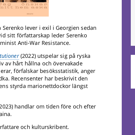
 Serenko lever i exil i Georgien sedan
d sitt författarskap leder Serenko
eminist Anti-War Resistance.
itutioner
(2022) utspelar sig på ryska
ktiv av hårt hållna och övervakade
erar, förfalskar besöksstatistik, anger
dka. Recensenter har beskrivit den
ens styrda marionettdockor längst
2023) handlar om tiden före och efter
aina.
örfattare och kulturskribent.