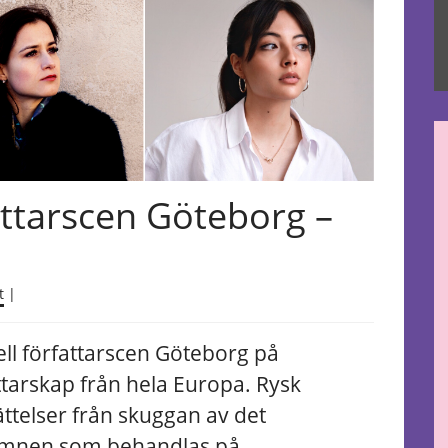
fattarscen Göteborg –
t
|
ll författarscen Göteborg på
ttarskap från hela Europa. Rysk
ättelser från skuggan av det
 ämnen som behandlas på