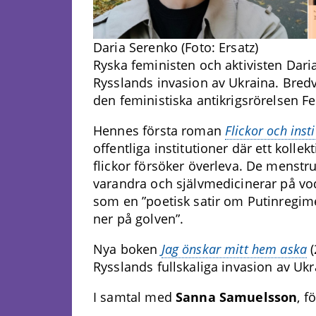
Daria Serenko (Foto: Ersatz)
Ryska feministen och aktivisten Daria
Rysslands invasion av Ukraina. Bredvi
den feministiska antikrigsrörelsen F
Hennes första roman
Flickor och inst
offentliga institutioner där ett kolle
flickor försöker överleva. De menstru
varandra och självmedicinerar på vo
som en ”poetisk satir om Putinregim
ner på golven”.
Nya boken
Jag önskar mitt hem aska
(
Rysslands fullskaliga invasion av Ukr
I samtal med
Sanna Samuelsson
, f