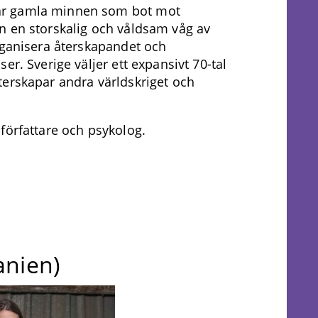
ar gamla minnen som bot mot
n en storskalig och våldsam våg av
rganisera återskapandet och
er. Sverige väljer ett expansivt 70-tal
terskapar andra världskriget och
, författare och psykolog.
anien)