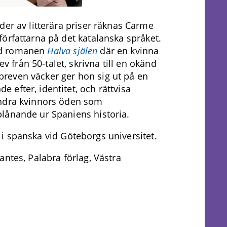
der av litterära priser räknas Carme
örfattarna på det katalanska språket.
ed romanen
Halva själen
där en kvinna
från 50-talet, skrivna till en okänd
r breven väcker ger hon sig ut på en
efter, identitet, och rättvisa
andra kvinnors öden som
lånande ur Spaniens historia.
 i spanska vid Göteborgs universitet.
ntes, Palabra förlag, Västra