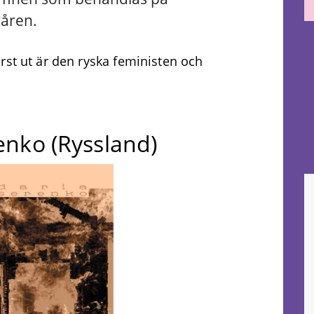
våren.
rst ut är den ryska feministen och
enko (Ryssland)