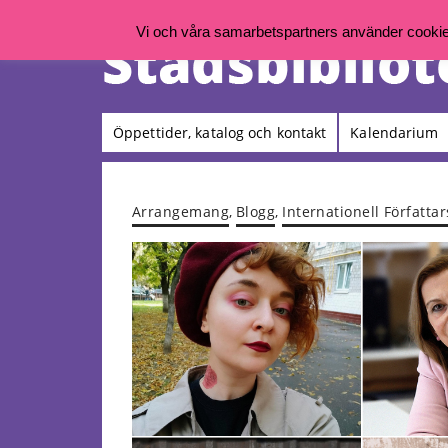
Vi och våra samarbetspartners använder cookies 
Öppettider, katalog och kontakt
Kalendarium
Arrangemang
,
Blogg
,
Internationell Författa