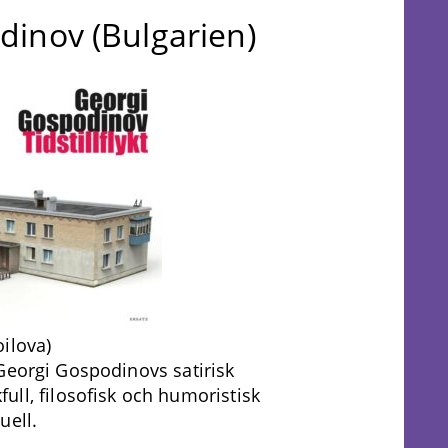
dinov (Bulgarien)
ilova)
Georgi Gospodinovs satirisk
kfull, filosofisk och humoristisk
uell.