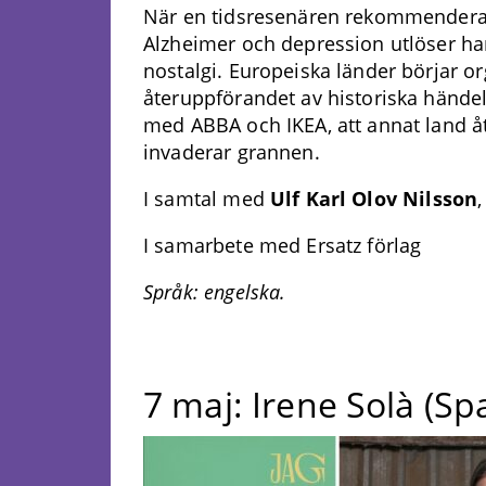
När en tidsresenären rekommender
Alzheimer och depression utlöser ha
nostalgi. Europeiska länder börjar o
återuppförandet av historiska händels
med ABBA och IKEA, att annat land å
invaderar grannen.
I samtal med
Ulf Karl Olov Nilsson
I samarbete med Ersatz förlag
Språk: engelska.
7 maj: Irene Solà (Sp