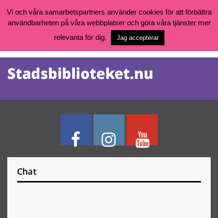
Vi och våra samarbetspartners använder cookies för att förbättra
användbarheten på våra webbplatser och göra våra tjänster mer
Öppettider, katalog och kontakt
Vill du söka böcker, logga in på ditt bibliotekskonto eller nå övriga
relevanta för dig.
Jag accepterar
tjänster gå till:
goteborg.se/bibliotek
Kalendarium
Tjänster
Chat