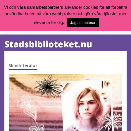
Vi och våra samarbetspartners använder cookies för att förbättra
användbarheten på våra webbplatser och göra våra tjänster mer
Öppettider, katalog och kontakt
Vill du söka böcker, logga in på ditt bibliotekskonto eller nå övriga
relevanta för dig.
Jag accepterar
tjänster gå till:
goteborg.se/bibliotek
Kalendarium
Tjänster
Skönlitteratur