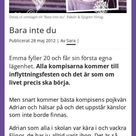
Detalj ur omslaget till "Bara inte du". Rabén & Sjögren förlag.
Bara inte du
Publicerat 28 maj 2012 | Av
Sara
|
Emma fyller 20 och får sin första egna
lägenhet.
Alla kompisarna kommer till
inflyttningsfesten och det är som om
livet precis ska börja.
Men snart kommer bästa kompisens pojkvän
Adrian och hälsar på och det uppstår känslor
som inte borde finnas.
Adrian som alla i skolan var kära i och vackra
Elinor, de har ju alltid varit ihop. Det är så