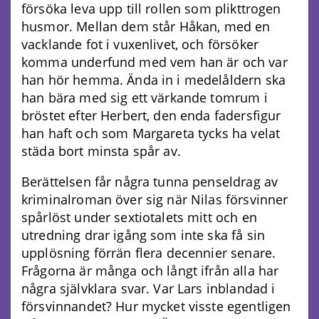
försöka leva upp till rollen som plikttrogen
husmor. Mellan dem står Håkan, med en
vacklande fot i vuxenlivet, och försöker
komma underfund med vem han är och var
han hör hemma. Ända in i medelåldern ska
han bära med sig ett värkande tomrum i
bröstet efter Herbert, den enda fadersfigur
han haft och som Margareta tycks ha velat
städa bort minsta spår av.
Berättelsen får några tunna penseldrag av
kriminalroman över sig när Nilas försvinner
spårlöst under sextiotalets mitt och en
utredning drar igång som inte ska få sin
upplösning förrän flera decennier senare.
Frågorna är många och långt ifrån alla har
några självklara svar. Var Lars inblandad i
försvinnandet? Hur mycket visste egentligen