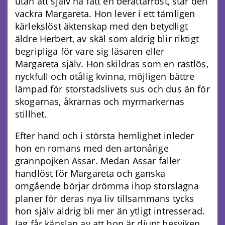
utan att själv ha fått en berättarröst, står den
vackra Margareta. Hon lever i ett tämligen
kärlekslöst äktenskap med den betydligt
äldre Herbert, av skäl som aldrig blir riktigt
begripliga för vare sig läsaren eller
Margareta själv. Hon skildras som en rastlös,
nyckfull och otålig kvinna, möjligen bättre
lämpad för storstadslivets sus och dus än för
skogarnas, åkrarnas och myrmarkernas
stillhet.
Efter hand och i största hemlighet inleder
hon en romans med den artonårige
grannpojken Assar. Medan Assar faller
handlöst för Margareta och ganska
omgående börjar drömma ihop storslagna
planer för deras nya liv tillsammans tycks
hon själv aldrig bli mer än ytligt intresserad.
Jag får känslan av att hon är djupt besviken