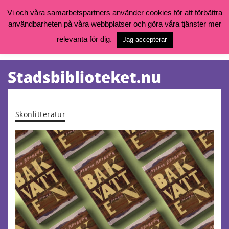
Vi och våra samarbetspartners använder cookies för att förbättra
användbarheten på våra webbplatser och göra våra tjänster mer
Öppettider, katalog och kontakt
Vill du söka böcker, logga in på ditt bibliotekskonto eller nå övriga
relevanta för dig.
Jag accepterar
tjänster gå till:
goteborg.se/bibliotek
Kalendarium
Tjänster
Skönlitteratur