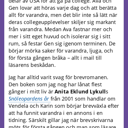
delar av USA för att gå på college. Ava och
Gen lovar att höras varje dag och att berätta
allt för varandra, men det blir inte så lätt när
deras collegeupplevelser skiljer sig markant
från varandra. Medan Ava fastnar mer och
mer i sitt eget huvud och isolerar sig i sitt
rum, så festar Gen sig igenom terminen. De
börjar mörka saker för varandra, ljuga, och
för första gången bråka – allt i mail till
läsarens beskådan.
Jag har alltid varit svag för brevromanen.
Den boken som jag nog har lånat flest
gånger i mitt liv är
Anita Eklund Lykull
s
Snöleopardens år
från 2001 som handlar om
Vendela och Karin som börjar brevväxla efter
att ha funnit varandra i en annons i en
tidning. Särskilt gillar jag när brevskrivarna
möts för första gången och man som läsare