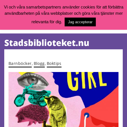
Vi och våra samarbetspartners använder cookies för att förbättra
användbarheten på våra webbplatser och göra våra tjänster mer
Öppettider, katalog och kontakt
Vill du söka böcker, logga in på ditt bibliotekskonto eller nå övriga
relevanta för dig.
Jag accepterar
tjänster gå till:
goteborg.se/bibliotek
Kalendarium
Tjänster
Barnböcker
,
Blogg
,
Boktips