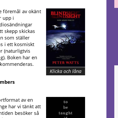
e föremål av okänt
r upp i
adiosändningar
t skepp skickas
on som ställer
 i ett kosmiskt
 (naturligtvis
ng). Boken har en
rekommenderas.
Klicka och låna
ambers
ortformat av en
ge har vi tänkt att
amtiden besöker så