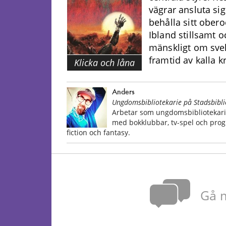
vägrar ansluta sig
behålla sitt obero
Ibland stillsamt o
mänskligt om svek
framtid av kalla k
Klicka och låna
Anders
Ungdomsbibliotekarie på Stadsbibli
Arbetar som ungdomsbibliotekarie
med bokklubbar, tv-spel och pro
fiction och fantasy.
Gå m