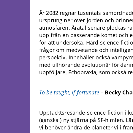
År 2082 regnar tusentals samordnad
ursprung ner över jorden och brinne
atmosfären. Åratal senare plockas r
upp från en passerande komet och et
för att undersöka. Hård science ficti
frågor om medvetande och intelligens
perspektiv. Innehåller också vampyrer
med tillhörande evolutionär förklari
uppföljare, Echopraxia, som också 
To be taught, if fortunate
–
Becky Ch
Upptäcktsresande-science fiction i k
(ganska ) ny stjärna på SF-himlen. Län
vi behöver ändra de planeter vi i fr