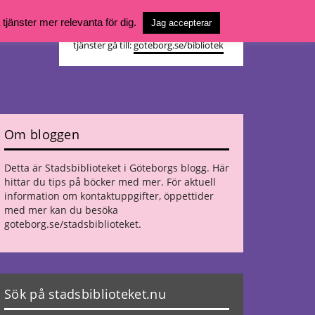
Vill du söka böcker, logga in på ditt
jänster mer relevanta för dig.
Jag accepterar
bibliotekskonto eller nå övriga
tjänster gå till:
goteborg.se/bibliotek
Om bloggen
Detta är Stadsbiblioteket i Göteborgs blogg. Här
hittar du tips på böcker med mer. För aktuell
information om kontaktuppgifter, öppettider
med mer kan du besöka
goteborg.se/stadsbiblioteket
.
Sök på stadsbiblioteket.nu