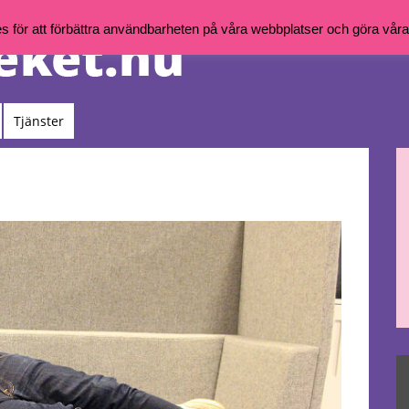
för att förbättra användbarheten på våra webbplatser och göra våra t
Tjänster