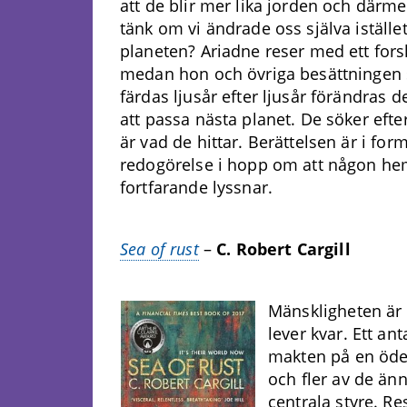
att de blir mer lika jorden och därm
tänk om vi ändrade oss själva istället
planeten? Ariadne reser med ett for
medan hon och övriga besättningen 
färdas ljusår efter ljusår förändras d
att passa nästa planet. De söker efter
är vad de hittar. Berättelsen är i for
redogörelse i hopp om att någon h
fortfarande lyssnar.
Sea of rust
–
C. Robert Cargill
Mänskligheten är 
lever kvar. Ett an
makten på en ödel
och fler av de änn
centrala styre. Re