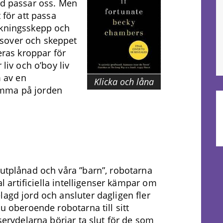
ed passar oss. Men
 för att passa
skningsskepp och
sover och skeppet
eras kroppar för
 liv och o’boy liv
m av en
Klicka och låna
emma på jorden
utplånad och våra ”barn”, robotarna
tal artificiella intelligenser kämpar om
agd jord och ansluter dagligen fler
u oberoende robotarna till sitt
servdelarna börjar ta slut för de som