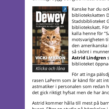
Kanske har du oc
bibliotekskatten De
Stadsbiblioteket G
bibliotekskatt. För
kalla henne för ”
motsvarigheten ti
den amerikanska k
så skönt i munnen 
Astrid Lindgren
s
biblioteket öppna
Klicka och låna
För att inga pälsd
rasen LaPerm som är känd för att inte
astmatiker i personalen som redan ha
det gick riktigt hyfsat men de har än
Astrid kommer hålla till mest på barn
huset. Efter en studie på högskolan i