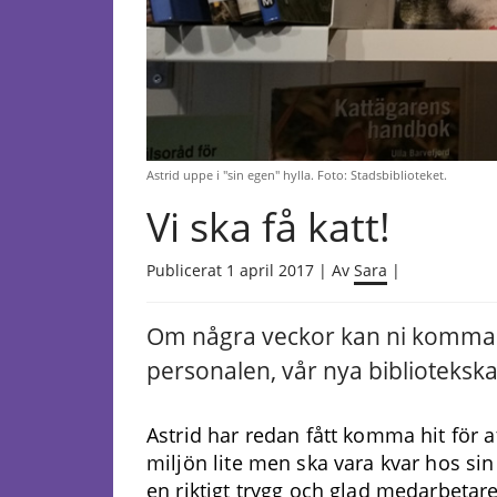
Astrid uppe i "sin egen" hylla. Foto: Stadsbiblioteket.
Vi ska få katt!
Publicerat 1 april 2017 | Av
Sara
|
Om några veckor kan ni komma 
personalen, vår nya bibliotekskat
Astrid har redan fått komma hit för 
miljön lite men ska vara kvar hos sin 
en riktigt trygg och glad medarbetare