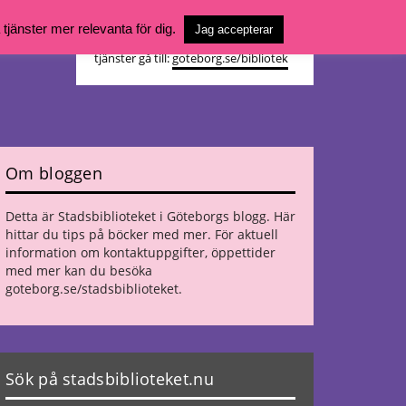
Vill du söka böcker, logga in på ditt
jänster mer relevanta för dig.
Jag accepterar
bibliotekskonto eller nå övriga
tjänster gå till:
goteborg.se/bibliotek
Om bloggen
Detta är Stadsbiblioteket i Göteborgs blogg. Här
hittar du tips på böcker med mer. För aktuell
information om kontaktuppgifter, öppettider
med mer kan du besöka
goteborg.se/stadsbiblioteket
.
Sök på stadsbiblioteket.nu