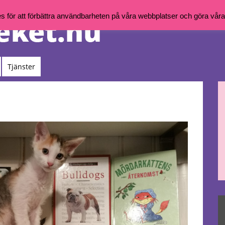
för att förbättra användbarheten på våra webbplatser och göra våra t
Tjänster