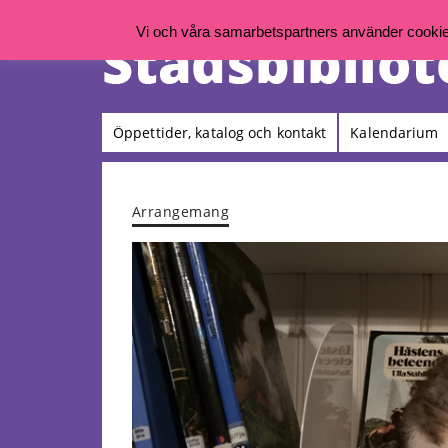
Vi och våra samarbetspartners använder cookies 
Öppettider, katalog och kontakt
Kalendarium
Arrangemang