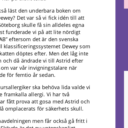
kså läst den underbara boken om
wey? Det var så vi fick idén till att
öteborg skulle få sin alldeles egna
st funderade vi på att lite nördigt
SAB” eftersom det är den svenska
ll klassificeringssystemet Dewey som
atten döptes efter. Men det låg inte
och då ändrade vi till Astrid efter
om var vår invigningstalare när
de för femtio år sedan.
jursallergiker ska behöva lida valde vi
 framkalla allergi. Vi har två
r fått prova att gosa med Astrid och
då omplacerats för säkerhets skull.
avdelningen men får också gå fritt i
 Skövde är det nu vetenskapligt