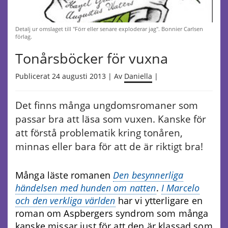
Detalj ur omslaget till "Förr eller senare exploderar jag". Bonnier Carlsen
förlag.
Tonårsböcker för vuxna
Publicerat 24 augusti 2013 | Av
Daniella
|
Det finns många ungdomsromaner som
passar bra att läsa som vuxen. Kanske för
att förstå problematik kring tonåren,
minnas eller bara för att de är riktigt bra!
Många läste romanen
Den besynnerliga
händelsen med hunden om natten
.
I Marcelo
och den verkliga världen
har vi ytterligare en
roman om Aspbergers syndrom som många
kanske missar just för att den är klassad som