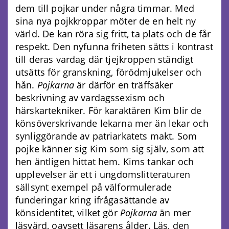
dem till pojkar under några timmar. Med
sina nya pojkkroppar möter de en helt ny
värld. De kan röra sig fritt, ta plats och de får
respekt. Den nyfunna friheten sätts i kontrast
till deras vardag där tjejkroppen ständigt
utsätts för granskning, förödmjukelser och
hån.
Pojkarna
är därför en träffsäker
beskrivning av vardagssexism och
härskartekniker. För karaktären Kim blir de
könsöverskrivande lekarna mer än lekar och
synliggörande av patriarkatets makt. Som
pojke känner sig Kim som sig själv, som att
hen äntligen hittat hem. Kims tankar och
upplevelser är ett i ungdomslitteraturen
sällsynt exempel på välformulerade
funderingar kring ifrågasättande av
könsidentitet, vilket gör
Pojkarna
än mer
läsvärd, oavsett läsarens ålder. Läs, den