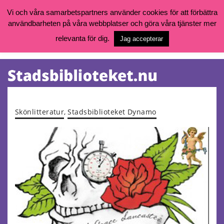
Vi och våra samarbetspartners använder cookies för att förbättra
användbarheten på våra webbplatser och göra våra tjänster mer
Öppettider, katalog och kontakt
Vill du söka böcker, logga in på ditt bibliotekskonto eller nå övriga
relevanta för dig.
Jag accepterar
tjänster gå till:
goteborg.se/bibliotek
Kalendarium
Tjänster
Skönlitteratur
,
Stadsbiblioteket Dynamo