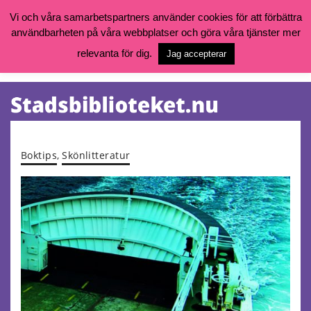
Vi och våra samarbetspartners använder cookies för att förbättra
användbarheten på våra webbplatser och göra våra tjänster mer
Öppettider, katalog och kontakt
Vill du söka böcker, logga in på ditt bibliotekskonto eller nå övriga
relevanta för dig.
Jag accepterar
tjänster gå till:
goteborg.se/bibliotek
Kalendarium
Tjänster
Boktips
,
Skönlitteratur