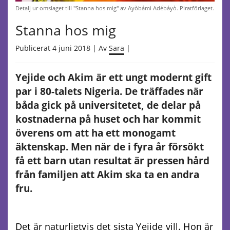
Detalj ur omslaget till "Stanna hos mig" av Ayòbámi Adébáyò. Piratförlaget.
Stanna hos mig
Publicerat 4 juni 2018 | Av
Sara
|
Yejide och Akim är ett ungt modernt gift
par i 80-talets Nigeria. De träffades när
båda gick på universitetet, de delar på
kostnaderna på huset och har kommit
överens om att ha ett monogamt
äktenskap. Men när de i fyra år försökt
få ett barn utan resultat är pressen hård
från familjen att Akim ska ta en andra
fru.
Det är naturligtvis det sista Yejide vill. Hon är