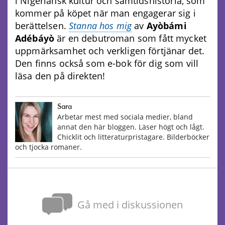
i Nigeriansk kultur och samtidshistoria, som
kommer på köpet när man engagerar sig i
berättelsen.
Stanna hos mig
av
Ayòbámi
Adébáyò
är en debutroman som fått mycket
uppmärksamhet och verkligen förtjänar det.
Den finns också som e-bok för dig som vill
läsa den på direkten!
Sara
Arbetar mest med sociala medier, bland
annat den här bloggen. Läser högt och lågt.
Chicklit och litteraturpristagare. Bilderböcker
och tjocka romaner.
Gå med i diskussionen