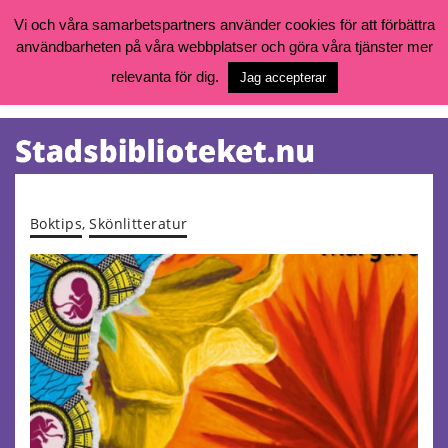
Vi och våra samarbetspartners använder cookies för att förbättra
användbarheten på våra webbplatser och göra våra tjänster mer
Öppettider, katalog och kontakt
Vill du söka böcker, logga in på ditt bibliotekskonto eller nå övriga
relevanta för dig.
Jag accepterar
tjänster gå till:
goteborg.se/bibliotek
Kalendarium
Tjänster
Boktips
,
Skönlitteratur