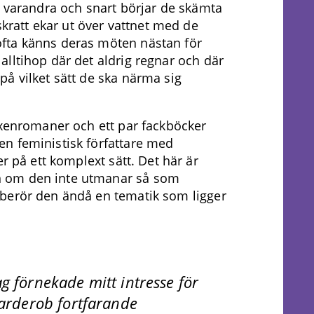
r varandra och snart börjar de skämta
 skratt ekar ut över vattnet med de
fta känns deras möten nästan för
lltihop där det aldrig regnar och där
å vilket sätt de ska närma sig
uxenromaner och ett par fackböcker
n feministisk författare med
er på ett komplext sätt. Det här är
 om den inte utmanar så som
berör den ändå en tematik som ligger
ag förnekade mitt intresse för
 garderob fortfarande