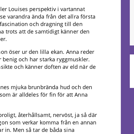
ler Louises perspektiv i vartannat
e varandra ända från det allra första
 fascination och dragning till den
a trots att de samtidigt känner den
er.
on öser ur den lilla ekan. Anna reder
 är benig och har starka ryggmuskler.
nsikte och känner doften av eld när de
hennes mjuka brunbrända hud och den
som är alldeles för fin för att Anna
roligt, återhållsamt, nervöst, ja så där
någon som verkar komma från en annan
ar in. Men så tar de båda sina