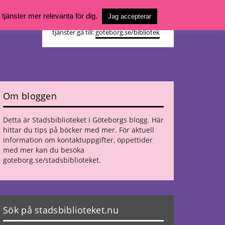
Vill du söka böcker, logga in på ditt
jänster mer relevanta för dig.
Jag accepterar
bibliotekskonto eller nå övriga
tjänster gå till:
goteborg.se/bibliotek
Om bloggen
Detta är Stadsbiblioteket i Göteborgs blogg. Här
hittar du tips på böcker med mer. För aktuell
information om kontaktuppgifter, öppettider
med mer kan du besöka
goteborg.se/stadsbiblioteket
.
Sök på stadsbiblioteket.nu