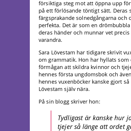
försiktiga steg mot att öppna upp fö
på ett förlösande töntigt sätt. Deras
färgsprakande solnedgångarna och o
perfekta. Det är som en drömbubbla a
deras händer och munnar vet precis p
varandra.
Sara Lövestam har tidigare skrivit v
om grammatik. Hon har hyllats som e
förmågan att skildra kvinnor och tjej
hennes första ungdomsbok och även
hennes vuxenböcker kanske gjort så 
Lövestam själv nära.
På sin blogg skriver hon:
Tydligast är kanske hur j
tjejer så länge att ordet