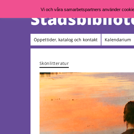
Vi och våra samarbetspartners använder cookies 
Öppettider, katalog och kontakt
Kalendarium
Skönlitteratur