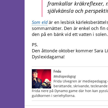
framkallar kräkreflexer,
självkänsla och perspektiv
Som eld
är en lesbisk kärleksberätte
sommarnätter. Den är enkel och fin 
den på en bänk vid ett vatten i solen.
PS.
Den åttonde oktober kommer Sara Löv
Dyslexidagarna!
Frida
Mediapedagog
Frida Ulvegren är mediepedagog o
berättande, skrivande, tecknande 
Frida nere på Dynamo game där hon kan pyssla 
guldkornen i seriehyllorna.