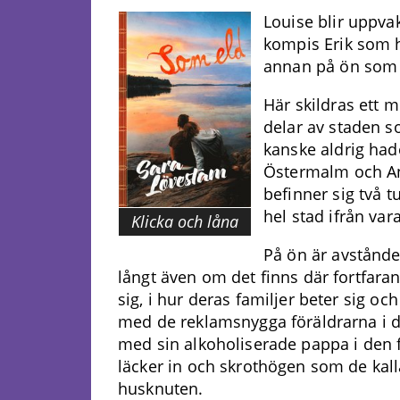
Louise blir uppva
kompis Erik som h
annan på ön som L
Här skildras ett 
delar av staden s
kanske aldrig had
Östermalm och An
befinner sig två 
hel stad ifrån var
Klicka och låna
På ön är avstånde
långt även om det finns där fortfarand
sig, i hur deras familjer beter sig oc
med de reklamsnygga föräldrarna i d
med sin alkoholiserade pappa i den 
läcker in och skrothögen som de kal
husknuten.