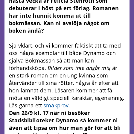
nästa vecka är Felicia Stenroth som
debuterar i höst på ert förlag. Romanen
har inte hunnit komma ut till
bokmässan. Kan ni avslöja något om
boken ändå?
Självklart, och vi kommer faktiskt att ta med
oss några exemplar till både Dynamo och
själva Bokmässan så att man kan
förhandsköpa.
Bilder som inte angår mig
är
en stark roman om en ung kvinna som
återvänder till sina rötter, några år efter att
hon lämnat dem. Läsaren kommer att få
möta en väldigt speciell karaktär, egensinnig.
Läs gärna ett
smakprov
.
Den 26/9 kl. 17 när ni besöker
Stadsbiblioteket Dynamo så kommer ni
även att tipsa om hur man gör för att bli