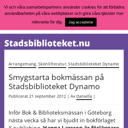
Vi och våra samarbetspartners använder cookies för att förbättra
användbarheten på våra webbplatser och göra våra tjänster mer
Öppettider, katalog och kontakt
Vill du söka böcker, logga in på ditt bibliotekskonto eller nå övriga
relevanta för dig.
Jag accepterar
tjänster gå till:
goteborg.se/bibliotek
Kalendarium
Tjänster
Arrangemang
,
Skönlitteratur
,
Stadsbiblioteket Dynamo
Smygstarta bokmässan på
Stadsbiblioteket Dynamo
Publicerat 21 september 2012 | Av
Daniella
|
Inför Bok & Biblioteksmässan i Göteborg
nästa vecka så har vi bjudit in bokförlaget
X publishing.
Hanna Larsson är förläggare