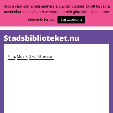
Vi och våra samarbetspartners använder cookies för att förbättra
användbarheten på våra webbplatser och göra våra tjänster mer
Öppettider, katalog och kontakt
Vill du söka böcker, logga in på ditt bibliotekskonto eller nå övriga
relevanta för dig.
Jag accepterar
tjänster gå till:
goteborg.se/bibliotek
Kalendarium
Tjänster
Film
,
Musik
,
Skönlitteratur