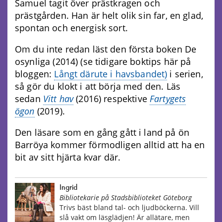
Samuel tagit över prästkragen och
prästgården. Han är helt olik sin far, en glad,
spontan och energisk sort.
Om du inte redan läst den första boken De
osynliga (2014) (se tidigare boktips här på
bloggen:
Långt därute i havsbandet)
i serien,
så gör du klokt i att börja med den. Läs
sedan
Vitt hav
(2016) respektive
Fartygets
ögon
(2019).
Den läsare som en gång gått i land på ön
Barröya kommer förmodligen alltid att ha en
bit av sitt hjärta kvar där.
Ingrid
Bibliotekarie på Stadsbiblioteket Göteborg
Trivs bäst bland tal- och ljudböckerna. Vill
slå vakt om läsglädjen! Är allätare, men