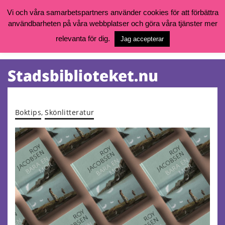
Vi och våra samarbetspartners använder cookies för att förbättra
användbarheten på våra webbplatser och göra våra tjänster mer
Öppettider, katalog och kontakt
Vill du söka böcker, logga in på ditt bibliotekskonto eller nå övriga
relevanta för dig.
Jag accepterar
tjänster gå till:
goteborg.se/bibliotek
Kalendarium
Tjänster
Boktips
,
Skönlitteratur