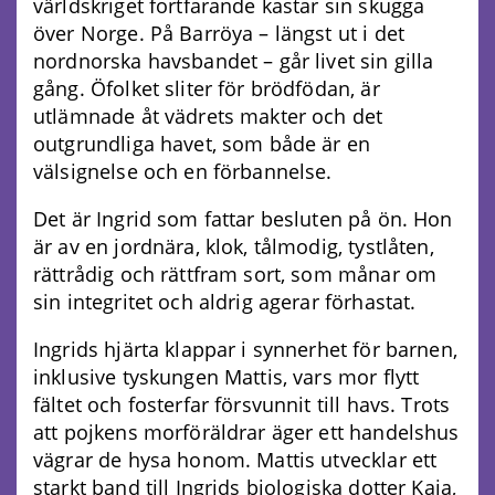
världskriget fortfarande kastar sin skugga
över Norge. På Barröya – längst ut i det
nordnorska havsbandet – går livet sin gilla
gång. Öfolket sliter för brödfödan, är
utlämnade åt vädrets makter och det
outgrundliga havet, som både är en
välsignelse och en förbannelse.
Det är Ingrid som fattar besluten på ön. Hon
är av en jordnära, klok, tålmodig, tystlåten,
rättrådig och rättfram sort, som månar om
sin integritet och aldrig agerar förhastat.
Ingrids hjärta klappar i synnerhet för barnen,
inklusive tyskungen Mattis, vars mor flytt
fältet och fosterfar försvunnit till havs. Trots
att pojkens morföräldrar äger ett handelshus
vägrar de hysa honom. Mattis utvecklar ett
starkt band till Ingrids biologiska dotter Kaja,