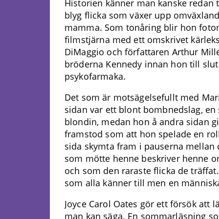
Historien känner man kanske redan t
blyg flicka som växer upp omväxlan
mamma. Som tonåring blir hon foto
filmstjärna med ett omskrivet kärleks
DiMaggio och författaren Arthur Mille
bröderna Kennedy innan hon till slut
psykofarmaka.
Det som är motsägelsefullt med Maril
sidan var ett blont bombnedslag, en
blondin, medan hon å andra sidan gift
framstod som att hon spelade en roll
sida skymta fram i pauserna mellan
som mötte henne beskriver henne o
och som den raraste flicka de träffat
som alla känner till men en männis
Joyce Carol Oates gör ett försök att 
man kan säga. En sommarläsning s