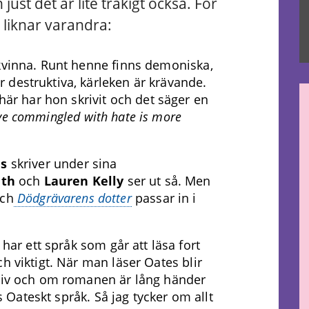
ust det är lite tråkigt också. För
 liknar varandra:
 kvinna. Runt henne finns demoniska,
 destruktiva, kärleken är krävande.
 här har hon skrivit och det säger en
ve commingled with hate is more
es
skriver under sina
th
och
Lauren Kelly
ser ut så. Men
ch
Dödgrävarens dotter
passar in i
 har ett språk som går att läsa fort
h viktigt. När man läser Oates blir
driv och om romanen är lång händer
gs Oateskt språk. Så jag tycker om allt