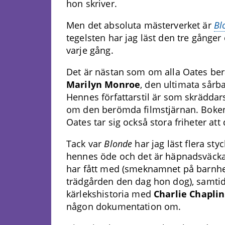
hon skriver.
Men det absoluta mästerverket är
Bl
tegelsten har jag läst den tre gånger 
varje gång.
Det är nästan som om alla Oates ber
Marilyn Monroe
, den ultimata sårb
Hennes författarstil är som skräddarsy
om den berömda filmstjärnan. Boken 
Oates tar sig också stora friheter at
Tack var
Blonde
har jag läst flera st
hennes öde och det är häpnadsväcka
har fått med (smeknamnet på barnhemm
trädgården den dag hon dog), samtid
kärlekshistoria med
Charlie Chaplin
någon dokumentation om.