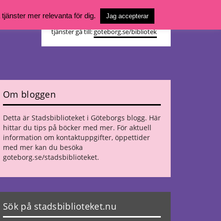
Vill du söka böcker, logga in på ditt
jänster mer relevanta för dig.
Jag accepterar
bibliotekskonto eller nå övriga
tjänster gå till:
goteborg.se/bibliotek
Om bloggen
Detta är Stadsbiblioteket i Göteborgs blogg. Här
hittar du tips på böcker med mer. För aktuell
information om kontaktuppgifter, öppettider
med mer kan du besöka
goteborg.se/stadsbiblioteket
.
Sök på stadsbiblioteket.nu