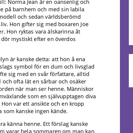
ill: Norma Jean är en oansenlig och
de på barnhem och med sin labila
modell och sedan världsberömd
liv. Hon gifter sig med boxaren Joe
r. Hon ryktas vara älskarinna åt
 dör mystiskt efter en överdos
yn är kanske detta: att hon å ena
 slags symbol för en dum och livsglad
e sig med en svår författare, alltid
 och ofta lät en sårbar och osäker
 orden när man ser henne. Människor
mväxlande som en självupptagen diva
. Hon var ett ansikte och en kropp
ka som kanske ingen kände.
lära känna henne. Ett förslag kanske
om varar hela sommaren om man kan