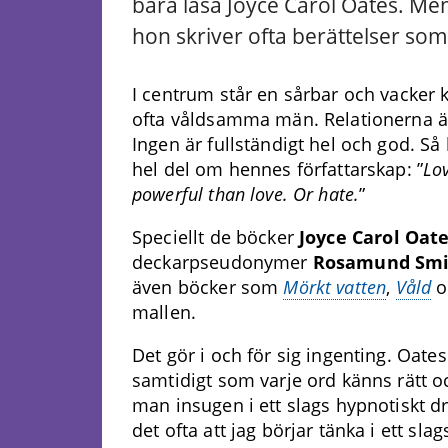
bara läsa Joyce Carol Oates. Men j
hon skriver ofta berättelser som
I centrum står en sårbar och vacker
ofta våldsamma män. Relationerna är
Ingen är fullständigt hel och god. Så
hel del om hennes författarskap: ”
Lo
powerful than love. Or hate.
”
Speciellt de böcker
Joyce Carol Oat
deckarpseudonymer
Rosamund Smi
även böcker som
Mörkt vatten
,
Våld
o
mallen.
Det gör i och för sig ingenting. Oates
samtidigt som varje ord känns rätt oc
man insugen i ett slags hypnotiskt 
det ofta att jag börjar tänka i ett sla