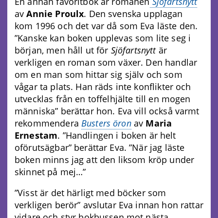
En annan favoritbok är romanen
Sjöfartsnytt
av
Annie Proulx
. Den svenska upplagan
kom 1996 och det var då som Eva läste den.
”Kanske kan boken upplevas som lite seg i
början, men håll ut för
Sjöfartsnytt
är
verkligen en roman som växer. Den handlar
om en man som hittar sig själv och som
vågar ta plats. Han räds inte konflikter och
utvecklas från en toffelhjälte till en mogen
människa” berättar hon. Eva vill också varmt
rekommendera
Busters öron
av
Maria
Ernestam
. ”Handlingen i boken är helt
oförutsägbar” berättar Eva. ”När jag läste
boken minns jag att den liksom kröp under
skinnet på mej…”
”Visst är det härligt med böcker som
verkligen berör” avslutar Eva innan hon rattar
vidare och styr bokbussen mot nästa