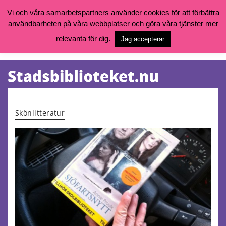
Vi och våra samarbetspartners använder cookies för att förbättra
användbarheten på våra webbplatser och göra våra tjänster mer
Öppettider, katalog och kontakt
Vill du söka böcker, logga in på ditt bibliotekskonto eller nå övriga
relevanta för dig.
Jag accepterar
tjänster gå till:
goteborg.se/bibliotek
Kalendarium
Tjänster
Skönlitteratur