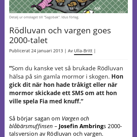
Detalj ur omslaget till "Sagobak". Idus förlag.
Rödluvan och vargen goes
2000-talet
Publicerat 24 januari 2013 | Av
Ulla-Britt
|
”
Som du kanske vet så brukade Rödluvan
hälsa på sin gamla mormor i skogen.
Hon
gick dit när hon hade tråkigt eller när
mormor skickade ett SMS om att hon
ville spela Fia med knuff.”
Så börjar sagan om
Vargen och
blåbärsmuffinsen
–
Josefin Ambring
s 2000-
talsversion av Rödluvan och vargen.