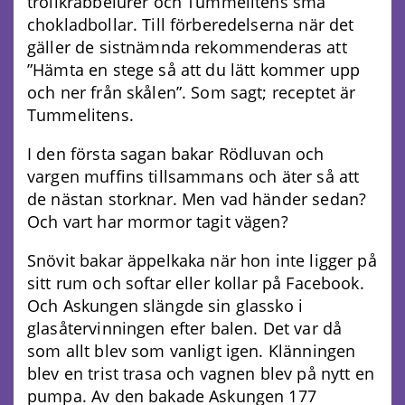
trollkrabbelurer och Tummelitens små
chokladbollar. Till förberedelserna när det
gäller de sistnämnda rekommenderas att
”Hämta en stege så att du lätt kommer upp
och ner från skålen”. Som sagt; receptet är
Tummelitens.
I den första sagan bakar Rödluvan och
vargen muffins tillsammans och äter så att
de nästan storknar. Men vad händer sedan?
Och vart har mormor tagit vägen?
Snövit bakar äppelkaka när hon inte ligger på
sitt rum och softar eller kollar på Facebook.
Och Askungen slängde sin glassko i
glasåtervinningen efter balen. Det var då
som allt blev som vanligt igen. Klänningen
blev en trist trasa och vagnen blev på nytt en
pumpa. Av den bakade Askungen 177