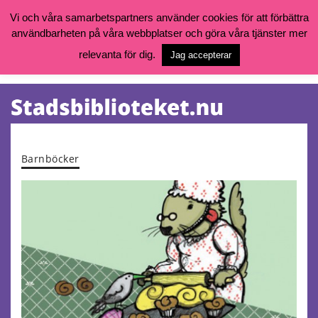
Vi och våra samarbetspartners använder cookies för att förbättra
användbarheten på våra webbplatser och göra våra tjänster mer
Öppettider, katalog och kontakt
Vill du söka böcker, logga in på ditt bibliotekskonto eller nå övriga
relevanta för dig.
Jag accepterar
tjänster gå till:
goteborg.se/bibliotek
Kalendarium
Tjänster
Barnböcker