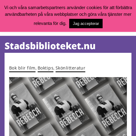
Vi och våra samarbetspartners använder cookies för att förbättra
användbarheten på våra webbplatser och göra våra tjänster mer
Öppettider, katalog och kontakt
Vill du söka böcker, logga in på ditt bibliotekskonto eller nå övriga
relevanta för dig.
Jag accepterar
tjänster gå till:
goteborg.se/bibliotek
Kalendarium
Tjänster
Bok blir film
,
Boktips
,
Skönlitteratur