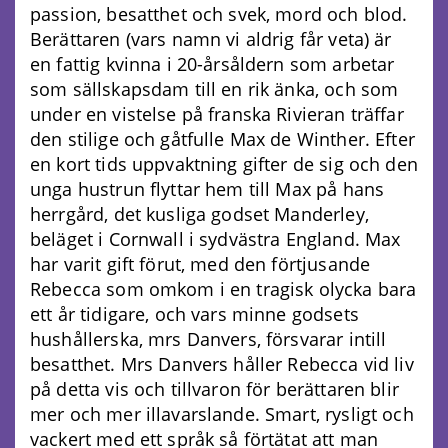
passion, besatthet och svek, mord och blod.
Berättaren (vars namn vi aldrig får veta) är
en fattig kvinna i 20-årsåldern som arbetar
som sällskapsdam till en rik änka, och som
under en vistelse på franska Rivieran träffar
den stilige och gåtfulle Max de Winther. Efter
en kort tids uppvaktning gifter de sig och den
unga hustrun flyttar hem till Max på hans
herrgård, det kusliga godset Manderley,
beläget i Cornwall i sydvästra England. Max
har varit gift förut, med den förtjusande
Rebecca som omkom i en tragisk olycka bara
ett år tidigare, och vars minne godsets
hushållerska, mrs Danvers, försvarar intill
besatthet. Mrs Danvers håller Rebecca vid liv
på detta vis och tillvaron för berättaren blir
mer och mer illavarslande. Smart, rysligt och
vackert med ett språk så förtätat att man