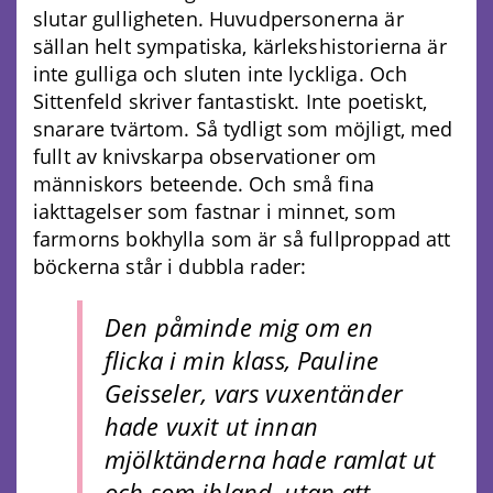
slutar gulligheten. Huvudpersonerna är
sällan helt sympatiska, kärlekshistorierna är
inte gulliga och sluten inte lyckliga. Och
Sittenfeld skriver fantastiskt. Inte poetiskt,
snarare tvärtom. Så tydligt som möjligt, med
fullt av knivskarpa observationer om
människors beteende. Och små fina
iakttagelser som fastnar i minnet, som
farmorns bokhylla som är så fullproppad att
böckerna står i dubbla rader:
Den påminde mig om en
flicka i min klass, Pauline
Geisseler, vars vuxentänder
hade vuxit ut innan
mjölktänderna hade ramlat ut
och som ibland, utan att