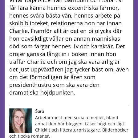
får lära känna hennes excentriska farmor,
hennes svåra bästa vän, hennes arbete på
skolbiblioteket, relationerna hon har innan
Charlie. Framför allt är det en bilolycka där
hon oavsiktligt vållar en annan människas
död som färgar hennes liv och karaktär. Det
dröjer ganska långt in i boken innan hon
träffar Charlie och om jag ska vara ärlig är
det just uppväxtåren jag tycker bäst om, även
om det förmodligen är åren som
presidenthustru som ska vara den
dramatiska höjdpunkten.
Sara
Arbetar mest med sociala medier, bland
annat den här bloggen. Läser högt och lågt.
Chicklit och litteraturpristagare. Bilderböcker
och tjocka romaner.