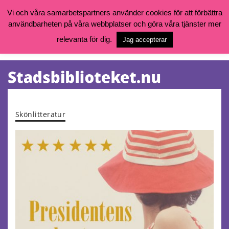
Vi och våra samarbetspartners använder cookies för att förbättra
användbarheten på våra webbplatser och göra våra tjänster mer
Öppettider, katalog och kontakt
Vill du söka böcker, logga in på ditt bibliotekskonto eller nå övriga
relevanta för dig.
Jag accepterar
tjänster gå till:
goteborg.se/bibliotek
Kalendarium
Tjänster
Skönlitteratur