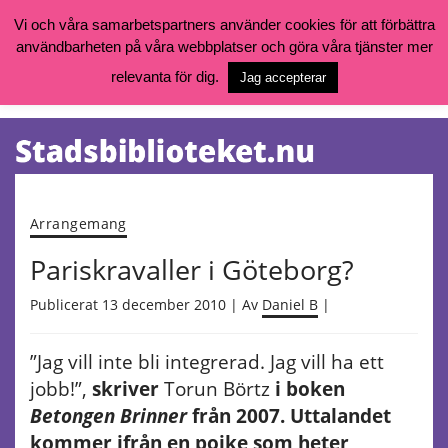
Vi och våra samarbetspartners använder cookies för att förbättra
användbarheten på våra webbplatser och göra våra tjänster mer
Öppettider, katalog och kontakt
Vill du söka böcker, logga in på ditt bibliotekskonto eller nå övriga
relevanta för dig.
Jag accepterar
tjänster gå till:
goteborg.se/bibliotek
Kalendarium
Tjänster
Arrangemang
Pariskravaller i Göteborg?
Publicerat 13 december 2010 | Av
Daniel B
|
”Jag vill inte bli integrerad. Jag vill ha ett
jobb!”,
skriver
Torun Börtz
i boken
Betongen Brinner
från 2007. Uttalandet
kommer ifrån en pojke som heter