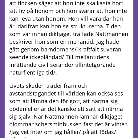
att flocken säger att hon inte ska kasta bort
sitt liv på honom och hon svarar att hon inte
kan leva utan honom. Hon vill vara där han
är, därifrån kan hon se strukturerna. Tiden
som var innan diktjaget träffade Nattmannen
beskriver hon som en mellantid. Jag hade
gått genom barndomens/ kraftfält suverän
seende ickebländad/ Till mellantidens
inrättande civiliserande/ tillintetgörande
naturfientliga tid/.
Livets skeden träder fram och
avståndstagandet till världen kan också ses
som att lämna den för gott, att närma sig
döden eller är det kanske ett sätt att närma
sig själv. När Nattmannen lämnar diktjaget
blommar schersminbusken fast det är vinter.
/Jag vet inte/ om jag håller/ på att födas/