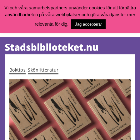
Vi och våra samarbetspartners använder cookies för att förbättra
användbarheten på våra webbplatser och göra våra tjänster mer
Öppettider, katalog och kontakt
Vill du söka böcker, logga in på ditt bibliotekskonto eller nå övriga
relevanta för dig.
Jag accepterar
tjänster gå till:
goteborg.se/bibliotek
Kalendarium
Tjänster
Boktips
,
Skönlitteratur