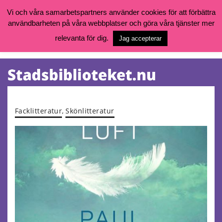
Vi och våra samarbetspartners använder cookies för att förbättra
användbarheten på våra webbplatser och göra våra tjänster mer
Öppettider, katalog och kontakt
Vill du söka böcker, logga in på ditt bibliotekskonto eller nå övriga
relevanta för dig.
Jag accepterar
tjänster gå till:
goteborg.se/bibliotek
Kalendarium
Tjänster
Facklitteratur
,
Skönlitteratur