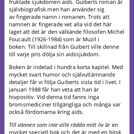
fruktade sjukdomen aids. Guiberts roman är
självbiografisk men han använder sig
av fingerade namn i romanen. Trots att
namnen är fingerade vet alla vid det här
laget att det är den välkände filosofen Michel
Foucault (1926-1984) som är Muzil i
boken. Till skillnad från Guibert ville denne
till varje pris dölja sin aidssjukdom.
Boken är indelad i hundra korta kapitel. Med
mycket svart humor och självutlämnande
detaljer får vi följa Guiberts sista tid i livet. I
januari 1988 får han veta att han är
hivpositiv. Vid denna tid fanns inga
bromsmediciner tillgängliga och många var
också fördomarna kring aids.
Till vännen som inte ville rädda mitt liv
är en
mycket speciell bok och det är med en bitsk