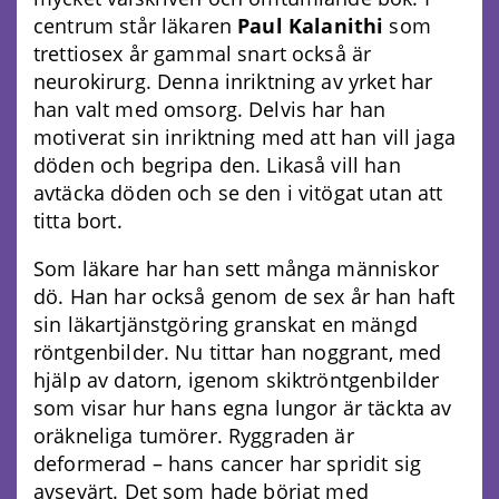
centrum står läkaren
Paul Kalanithi
som
trettiosex år gammal snart också är
neurokirurg. Denna inriktning av yrket har
han valt med omsorg. Delvis har han
motiverat sin inriktning med att han vill jaga
döden och begripa den. Likaså vill han
avtäcka döden och se den i vitögat utan att
titta bort.
Som läkare har han sett många människor
dö. Han har också genom de sex år han haft
sin läkartjänstgöring granskat en mängd
röntgenbilder. Nu tittar han noggrant, med
hjälp av datorn, igenom skiktröntgenbilder
som visar hur hans egna lungor är täckta av
oräkneliga tumörer. Ryggraden är
deformerad – hans cancer har spridit sig
avsevärt. Det som hade börjat med