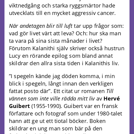
viktnedgång och starka ryggsmärtor hade
utvecklats till en mycket aggressiv cancer.
När andetagen blir till luft
tar upp frågor som:
vad gör livet värt att leva? Och: hur ska man
ta vara på sina sista månader i livet?
Förutom Kalanithi själv skriver också hustrun
Lucy en rörande epilog som bland annat
skildrar den allra sista tiden i Kalanithis liv.
”I spegeln kände jag döden komma, i min
blick i spegeln, långt innan den verkligen
fattat posto där”. Ett citat ur romanen
Till
vännen som inte ville rädda mitt liv
av
Hervé
Guibert
(1955-1990). Guibert var en fransk
författare och fotograf som under 1980-talet
hann att ge ut ett tiotal böcker. Boken
skildrar en ung man som bär på den