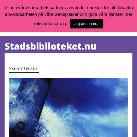
Vi och våra samarbetspartners använder cookies för att förbättra
användbarheten på våra webbplatser och göra våra tjänster mer
Öppettider, katalog och kontakt
Vill du söka böcker, logga in på ditt bibliotekskonto eller nå övriga
relevanta för dig.
Jag accepterar
tjänster gå till:
goteborg.se/bibliotek
Kalendarium
Tjänster
Skönlitteratur