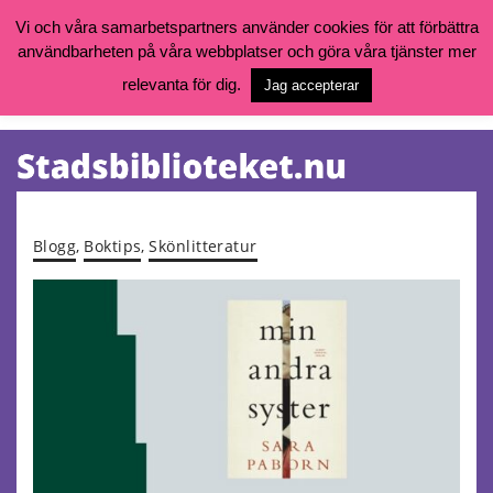
Vi och våra samarbetspartners använder cookies för att förbättra
användbarheten på våra webbplatser och göra våra tjänster mer
Öppettider, katalog och kontakt
Vill du söka böcker, logga in på ditt bibliotekskonto eller nå övriga
relevanta för dig.
Jag accepterar
tjänster gå till:
goteborg.se/bibliotek
Kalendarium
Tjänster
Blogg
,
Boktips
,
Skönlitteratur