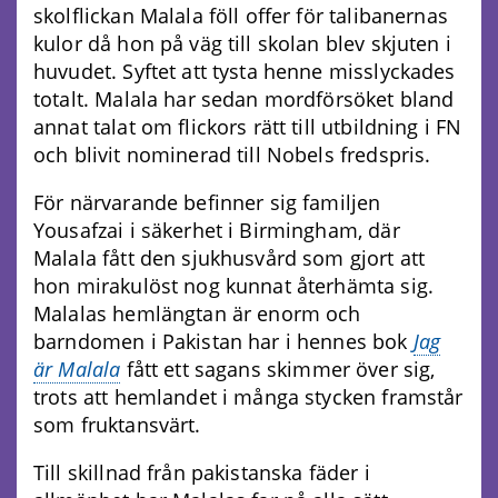
skolflickan Malala föll offer för talibanernas
kulor då hon på väg till skolan blev skjuten i
huvudet. Syftet att tysta henne misslyckades
totalt. Malala har sedan mordförsöket bland
annat talat om flickors rätt till utbildning i FN
och blivit nominerad till Nobels fredspris.
För närvarande befinner sig familjen
Yousafzai i säkerhet i Birmingham, där
Malala fått den sjukhusvård som gjort att
hon mirakulöst nog kunnat återhämta sig.
Malalas hemlängtan är enorm och
barndomen i Pakistan har i hennes bok
Jag
är Malala
fått ett sagans skimmer över sig,
trots att hemlandet i många stycken framstår
som fruktansvärt.
Till skillnad från pakistanska fäder i