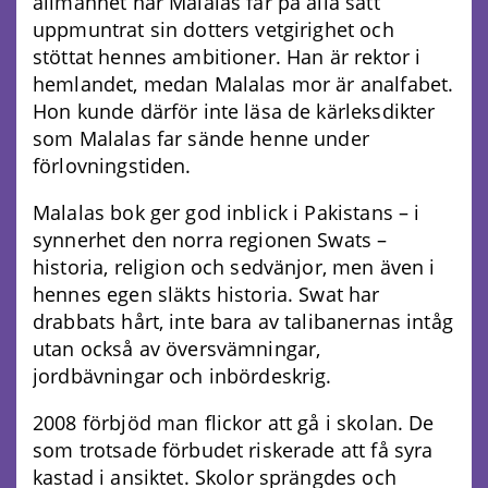
allmänhet har Malalas far på alla sätt
uppmuntrat sin dotters vetgirighet och
stöttat hennes ambitioner. Han är rektor i
hemlandet, medan Malalas mor är analfabet.
Hon kunde därför inte läsa de kärleksdikter
som Malalas far sände henne under
förlovningstiden.
Malalas bok ger god inblick i Pakistans – i
synnerhet den norra regionen Swats –
historia, religion och sedvänjor, men även i
hennes egen släkts historia. Swat har
drabbats hårt, inte bara av talibanernas intåg
utan också av översvämningar,
jordbävningar och inbördeskrig.
2008 förbjöd man flickor att gå i skolan. De
som trotsade förbudet riskerade att få syra
kastad i ansiktet. Skolor sprängdes och