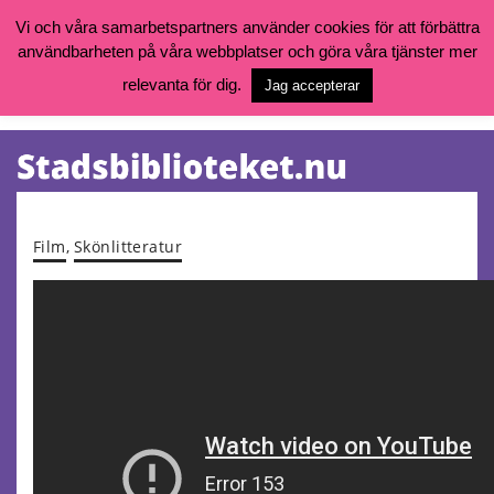
Vi och våra samarbetspartners använder cookies för att förbättra
användbarheten på våra webbplatser och göra våra tjänster mer
Öppettider, katalog och kontakt
Vill du söka böcker, logga in på ditt bibliotekskonto eller nå övriga
relevanta för dig.
Jag accepterar
tjänster gå till:
goteborg.se/bibliotek
Kalendarium
Tjänster
Film
,
Skönlitteratur