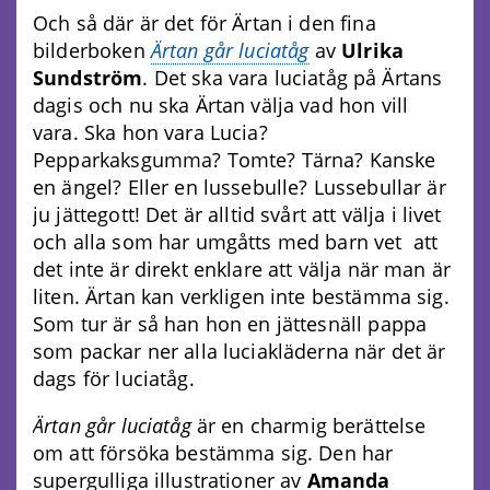
Och så där är det för Ärtan i den fina
bilderboken
Ärtan går luciatåg
av
Ulrika
Sundström
. Det ska vara luciatåg på Ärtans
dagis och nu ska Ärtan välja vad hon vill
vara. Ska hon vara Lucia?
Pepparkaksgumma? Tomte? Tärna? Kanske
en ängel? Eller en lussebulle? Lussebullar är
ju jättegott! Det är alltid svårt att välja i livet
och alla som har umgåtts med barn vet att
det inte är direkt enklare att välja när man är
liten. Ärtan kan verkligen inte bestämma sig.
Som tur är så han hon en jättesnäll pappa
som packar ner alla luciakläderna när det är
dags för luciatåg.
Ärtan går luciatåg
är en charmig berättelse
om att försöka bestämma sig. Den har
supergulliga illustrationer av
Amanda