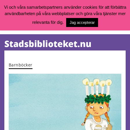
Vi och våra samarbetspartners använder cookies för att förbättra
användbarheten på våra webbplatser och göra våra tjänster mer
Öppettider, katalog och kontakt
Vill du söka böcker, logga in på ditt bibliotekskonto eller nå övriga
relevanta för dig.
Jag accepterar
tjänster gå till:
goteborg.se/bibliotek
Kalendarium
Tjänster
Barnböcker