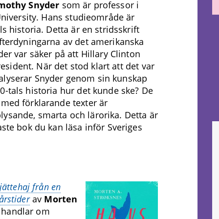
mothy Snyder
som är professor i
 University. Hans studieområde är
s historia. Detta är en stridsskrift
fterdyningarna av det amerikanska
er var säker på att Hillary Clinton
president. När det stod klart att det var
lyserar Snyder genom sin kunskap
-tals historia hur det kunde ske? De
med förklarande texter är
sande, smarta och lärorika. Detta är
aste bok du kan läsa inför Sveriges
jättehaj från en
årstider
av
Morten
k handlar om