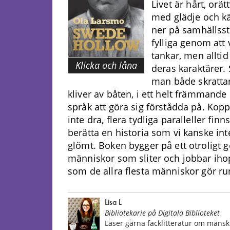
Livet är hårt, orä
med glädje och kä
ner på samhällsst
fylliga genom att 
tankar, men allti
Klicka och låna
deras karaktärer. 
man både skratta
kliver av båten, i ett helt främmande 
språk att göra sig förstådda på. Koppl
inte dra, flera tydliga paralleller fi
berätta en historia som vi kanske int
glömt. Boken bygger på ett otroligt
människor som sliter och jobbar ihop 
som de allra flesta människor gör ru
Lisa L
Bibliotekarie på Digitala Biblioteket
Läser gärna facklitteratur om mänskl