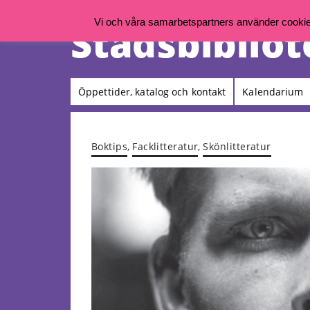
Vi och våra samarbetspartners använder cookies 
Öppettider, katalog och kontakt
Kalendarium
Boktips
,
Facklitteratur
,
Skönlitteratur