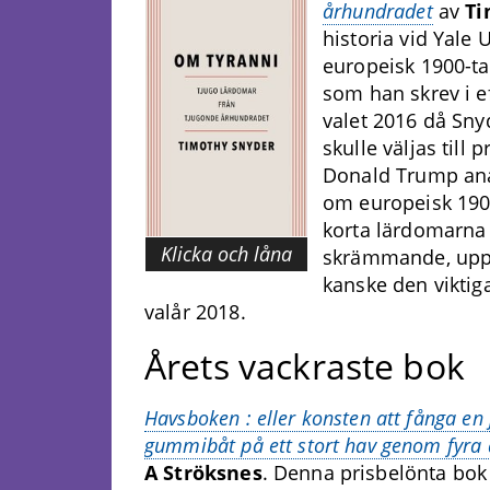
århundradet
av
Ti
historia vid Yale
europeisk 1900-tal
som han skrev i e
valet 2016 då Snyd
skulle väljas till 
Donald Trump ana
om europeisk 1900
korta lärdomarna 
Klicka och låna
skrämmande, upply
kanske den viktig
valår 2018.
Årets vackraste bok
Havsboken : eller konsten att fånga en 
gummibåt på ett stort hav genom fyra 
A Ströksnes
. Denna prisbelönta bo