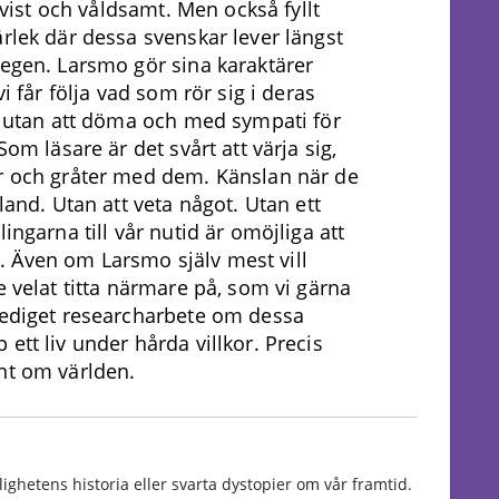
ttvist och våldsamt. Men också fyllt
rlek där dessa svenskar lever längst
egen. Larsmo gör sina karaktärer
vi får följa vad som rör sig i deras
d utan att döma och med sympati för
Som läsare är det svårt att värja sig,
r och gråter med dem. Känslan när de
land. Utan att veta något. Utan ett
ingarna till vår nutid är omöjliga att
nns. Även om Larsmo själv mest vill
e velat titta närmare på, som vi gärna
 gediget researcharbete om dessa
ett liv under hårda villkor. Precis
nt om världen.
ighetens historia eller svarta dystopier om vår framtid.