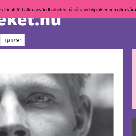
för att förbättra användbarheten på våra webbplatser och göra våra t
Tjänster