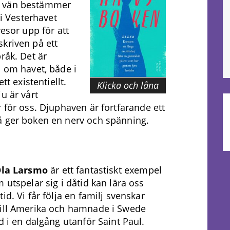
n vän bestämmer
 i Vesterhavet
resor upp för att
kriven på ett
råk. Det är
p om havet, både i
tt existentiellt.
Klicka och låna
u är vårt
 för oss. Djuphaven är fortfarande ett
å ger boken en nerv och spänning.
la Larsmo
är ett fantastiskt exempel
 utspelar sig i dåtid kan lära oss
d. Vi får följa en familj svenskar
ill Amerika och hamnade i Swede
d i en dalgång utanför Saint Paul.