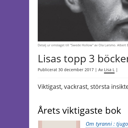
Detalj ur omslaget till "Swede Hollow" av Ola Larsmo. Albert 
Lisas topp 3 böcke
Publicerat 30 december 2017 | Av
Lisa L
|
Viktigast, vackrast, största insik
Årets viktigaste bok
Om tyranni : tjug