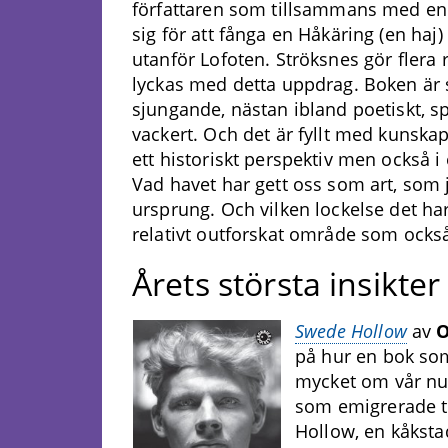
författaren som tillsammans med e
sig för att fånga en Håkäring (en haj)
utanför Lofoten. Ströksnes gör flera 
lyckas med detta uppdrag. Boken är s
sjungande, nästan ibland poetiskt, sp
vackert. Och det är fyllt med kunska
ett historiskt perspektiv men också i e
Vad havet har gett oss som art, som j
ursprung. Och vilken lockelse det har
relativt outforskat område som ocks
Årets största insikter
Swede Hollow
av
O
på hur en bok som
mycket om vår nuti
som emigrerade t
Hollow, en kåksta