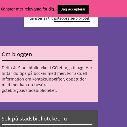
Vill du söka böcker, logga in på ditt
jänster mer relevanta för dig.
Jag accepterar
bibliotekskonto eller nå övriga
tjänster gå till:
goteborg.se/bibliotek
Om bloggen
Detta är Stadsbiblioteket i Göteborgs blogg. Här
hittar du tips på böcker med mer. För aktuell
information om kontaktuppgifter, öppettider
med mer kan du besöka
goteborg.se/stadsbiblioteket
.
Sök på stadsbiblioteket.nu