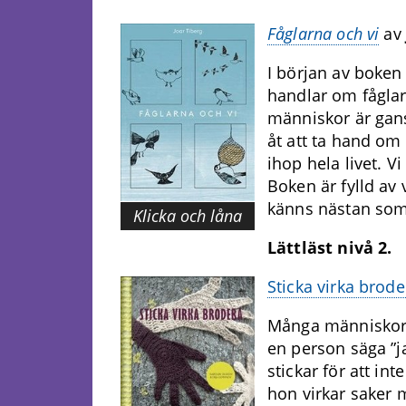
Fåglarna och vi
av
I början av boken 
handlar om fåglar
människor är gansk
åt att ta hand om 
ihop hela livet. Vi
Boken är fylld av 
känns nästan som 
Klicka och låna
Lättläst nivå 2.
Sticka virka brode
Många människor 
en person säga ”ja
stickar för att in
hon virkar saker 