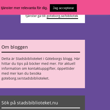
Vill du söka böcker, logga in på ditt
jänster mer relevanta för dig.
Jag accepterar
bibliotekskonto eller nå övriga
tjänster gå till:
goteborg.se/bibliotek
Om bloggen
Detta är Stadsbiblioteket i Göteborgs blogg. Här
hittar du tips på böcker med mer. För aktuell
information om kontaktuppgifter, öppettider
med mer kan du besöka
goteborg.se/stadsbiblioteket
.
Sök på stadsbiblioteket.nu