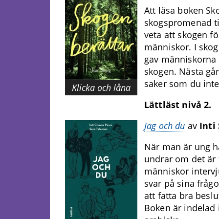
Att läsa boken Sk
skogspromenad ti
veta att skogen fö
människor. I skog
gav människorna
skogen. Nästa gå
saker som du inte 
Klicka och låna
Lättläst nivå 2.
Jag och du
av
Inti
När man är ung h
undrar om det är 
människor intervju
svar på sina frågor
att fatta bra besl
Boken är indelad i