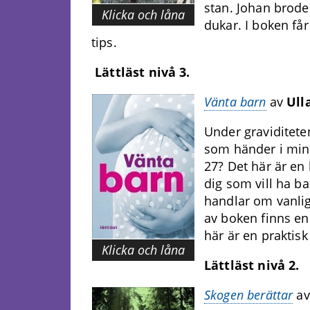
stan. Johan brode
Klicka och låna
dukar. I boken får
tips.
Lättläst nivå 3.
Vänta barn
av
Ull
Under graviditete
som händer i min 
27? Det här är en 
dig som vill ha ba
handlar om vanlig
av boken finns en
här är en praktis
Klicka och låna
Lättläst nivå 2.
Skogen berättar
a