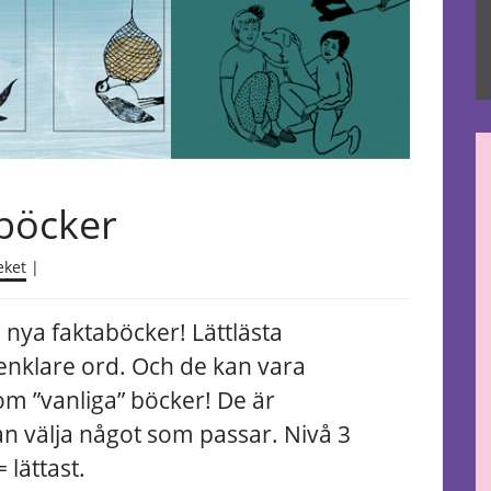
aböcker
eket
|
a nya faktaböcker! Lättlästa
enklare ord. Och de kan vara
om ”vanliga” böcker! De är
 kan välja något som passar. Nivå 3
= lättast.