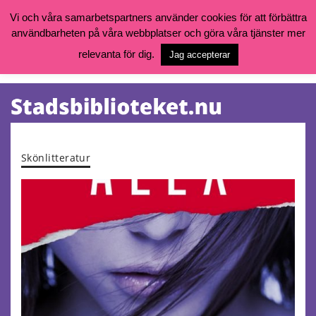
Vi och våra samarbetspartners använder cookies för att förbättra
användbarheten på våra webbplatser och göra våra tjänster mer
Öppettider, katalog och kontakt
Vill du söka böcker, logga in på ditt bibliotekskonto eller nå övriga
relevanta för dig.
Jag accepterar
tjänster gå till:
goteborg.se/bibliotek
Kalendarium
Tjänster
Skönlitteratur