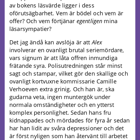
av bokens läsvärde ligger i dess
oförutsägbarhet. Vem är bödel och vem är
offer? Och vem förtjänar
egentligen
mina
läsarsympatier?
Det jag ändå kan avslöja är att
Alex
involverar en ovanligt brutal seriemördare,
vars signum är att låta offren inmundiga
frätande syra. Polisutredningen står minst
sagt och stampar, vilket gör den skallige och
ovanligt kortvuxne kommissarie Camille
Verhoeven extra grinig. Och han är, ska
gudarna veta, ingen muntergök under
normala omständigheter och en ytterst
komplex personlighet. Sedan hans fru
kidnappades och mördades för fyra år sedan
har han lidit av svåra depressioner och det
är först nyligen som han återvänt till arbetet