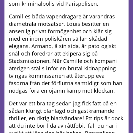
som kriminalpolis vid Parispolisen.
Camilles båda vapendragare är varandras
diametrala motsatser. Louis besitter en
ansenlig privat förmögenhet och klär sig
med en inom poliskåren sällan skådad
elegans. Armand, å sin sida, är patologiskt
snål och föredrar att ekipera sig på
Stadsmissionen. När Camille och kompani
återigen ställs inför en brutal kidnappning
tvingas kommissarien att återuppleva
fasorna från det förflutna samtidigt som han
nödgas föra en ojämn kamp mot klockan.
Det var ett bra tag sedan jag fick fatt på en
sådan klurigt planlagd och gastkramande
thriller, en riktig bladvändare! Ett tips är dock
att du inte bör lida av råttfobi, ifall du har i
avsikt att läsa den här boken. Personligen