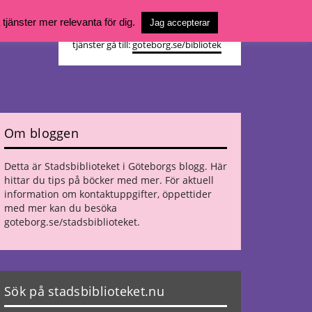
Vill du söka böcker, logga in på ditt
jänster mer relevanta för dig.
Jag accepterar
bibliotekskonto eller nå övriga
tjänster gå till:
goteborg.se/bibliotek
Om bloggen
Detta är Stadsbiblioteket i Göteborgs blogg. Här
hittar du tips på böcker med mer. För aktuell
information om kontaktuppgifter, öppettider
med mer kan du besöka
goteborg.se/stadsbiblioteket
.
Sök på stadsbiblioteket.nu