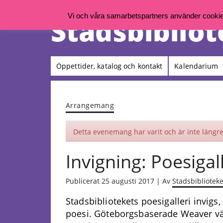
Vi och våra samarbetspartners använder cookies 
Öppettider, katalog och kontakt
Kalendarium
Arrangemang
Detta evenemang har varit och är inte längre 
Invigning: Poesigal
Publicerat 25 augusti 2017 | Av
Stadsbiblioteke
Stadsbibliotekets poesigalleri invigs
poesi. Göteborgsbaserade Weaver v