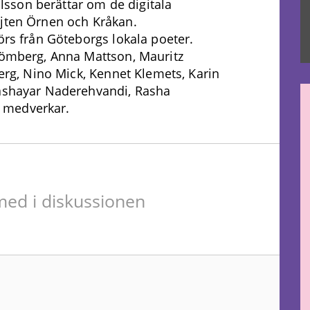
sson berättar om de digitala
ajten Örnen och Kråkan.
örs från Göteborgs lokala poeter.
trömberg, Anna Mattson, Mauritz
berg, Nino Mick, Kennet Klemets, Karin
hashayar Naderehvandi, Rasha
 medverkar.
ed i diskussionen