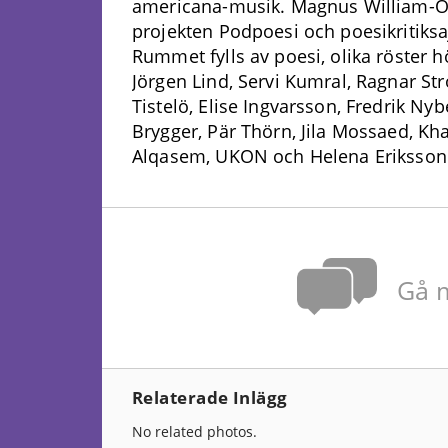
americana-musik. Magnus William-Ol
projekten Podpoesi och poesikritiks
Rummet fylls av poesi, olika röster h
Jörgen Lind, Servi Kumral, Ragnar S
Tistelö, Elise Ingvarsson, Fredrik Ny
Brygger, Pär Thörn, Jila Mossaed, K
Alqasem, UKON och Helena Eriksson
Gå m
Relaterade Inlägg
No related photos.