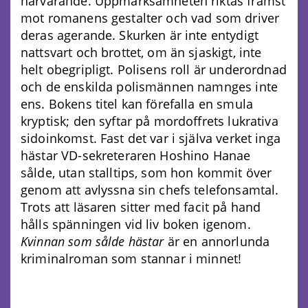
närvarande. Uppmärksamheten riktas främst
mot romanens gestalter och vad som driver
deras agerande. Skurken är inte entydigt
nattsvart och brottet, om än sjaskigt, inte
helt obegripligt. Polisens roll är underordnad
och de enskilda polismännen namnges inte
ens. Bokens titel kan förefalla en smula
kryptisk; den syftar på mordoffrets lukrativa
sidoinkomst. Fast det var i själva verket inga
hästar VD-sekreteraren Hoshino Hanae
sålde, utan stalltips, som hon kommit över
genom att avlyssna sin chefs telefonsamtal.
Trots att läsaren sitter med facit på hand
hålls spänningen vid liv boken igenom.
Kvinnan som sålde hästar
är en annorlunda
kriminalroman som stannar i minnet!