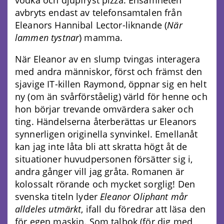
avbryts endast av telefonsamtalen från
Eleanors Hannibal Lector-liknande (
När
lammen tystnar
) mamma.
När Eleanor av en slump tvingas interagera
med andra människor, först och främst den
sjavige IT-killen Raymond, öppnar sig en helt
ny (om än svårförståelig) värld för henne och
hon börjar trevande omvärdera saker och
ting. Händelserna återberättas ur Eleanors
synnerligen originella synvinkel. Emellanåt
kan jag inte låta bli att skratta högt åt de
situationer huvudpersonen försätter sig i,
andra gånger vill jag gråta. Romanen är
kolossalt rörande och mycket sorglig! Den
svenska titeln lyder
Eleanor Oliphant mår
alldeles utmärkt
, ifall du föredrar att läsa den
för egen maskin. Som talbok (för dig med