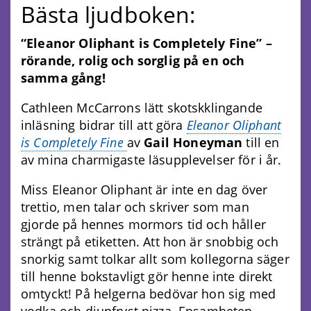
Bästa ljudboken:
“Eleanor Oliphant is Completely Fine” –
rörande, rolig och sorglig på en och
samma gång!
Cathleen McCarrons lätt skotskklingande
inläsning bidrar till att göra
Eleanor Oliphant
is Completely Fine
av
Gail Honeyman
till en
av mina charmigaste läsupplevelser för i år.
Miss Eleanor Oliphant är inte en dag över
trettio, men talar och skriver som man
gjorde på hennes mormors tid och håller
strängt på etiketten. Att hon är snobbig och
snorkig samt tolkar allt som kollegorna säger
till henne bokstavligt gör henne inte direkt
omtyckt! På helgerna bedövar hon sig med
vodka och djupfryst pizza. Ensamheten