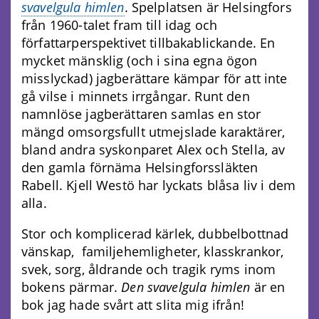
svavelgula himlen
. Spelplatsen är Helsingfors
från 1960-talet fram till idag och
författarperspektivet tillbakablickande. En
mycket mänsklig (och i sina egna ögon
misslyckad) jagberättare kämpar för att inte
gå vilse i minnets irrgångar. Runt den
namnlöse jagberättaren samlas en stor
mängd omsorgsfullt utmejslade karaktärer,
bland andra syskonparet Alex och Stella, av
den gamla förnäma Helsingforssläkten
Rabell. Kjell Westö har lyckats blåsa liv i dem
alla.
Stor och komplicerad kärlek, dubbelbottnad
vänskap, familjehemligheter, klasskrankor,
svek, sorg, åldrande och tragik ryms inom
bokens pärmar.
Den svavelgula himlen
är en
bok jag hade svårt att slita mig ifrån!