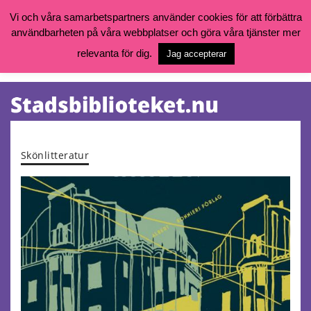
Vi och våra samarbetspartners använder cookies för att förbättra
användbarheten på våra webbplatser och göra våra tjänster mer
Öppettider, katalog och kontakt
Vill du söka böcker, logga in på ditt bibliotekskonto eller nå övriga
relevanta för dig.
Jag accepterar
tjänster gå till:
goteborg.se/bibliotek
Kalendarium
Tjänster
Skönlitteratur