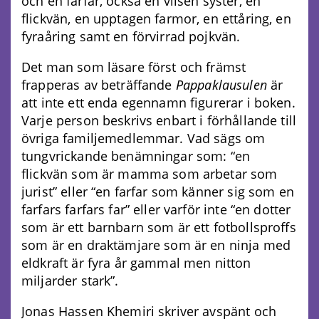
och en farfar, också en vilsen syster, en
flickvän, en upptagen farmor, en ettåring, en
fyraåring samt en förvirrad pojkvän.
Det man som läsare först och främst
frapperas av beträffande
Pappaklausulen
är
att inte ett enda egennamn figurerar i boken.
Varje person beskrivs enbart i förhållande till
övriga familjemedlemmar. Vad sägs om
tungvrickande benämningar som: “en
flickvän som är mamma som arbetar som
jurist” eller “en farfar som känner sig som en
farfars farfars far” eller varför inte “en dotter
som är ett barnbarn som är ett fotbollsproffs
som är en draktämjare som är en ninja med
eldkraft är fyra år gammal men nitton
miljarder stark”.
Jonas Hassen Khemiri skriver avspänt och