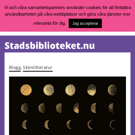
Vi och våra samarbetspartners använder cookies för att förbättra
användbarheten på våra webbplatser och göra våra tjänster mer
Öppettider, katalog och kontakt
Vill du söka böcker, logga in på ditt bibliotekskonto eller nå övriga
relevanta för dig.
Jag accepterar
tjänster gå till:
goteborg.se/bibliotek
Kalendarium
Tjänster
Blogg
,
Skönlitteratur