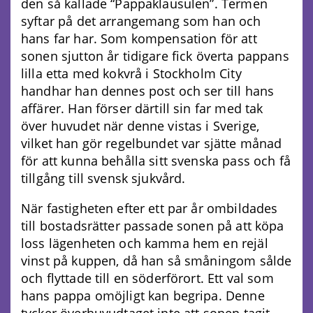
den så kallade “Pappaklausulen”. Termen
syftar på det arrangemang som han och
hans far har. Som kompensation för att
sonen sjutton år tidigare fick överta pappans
lilla etta med kokvrå i Stockholm City
handhar han dennes post och ser till hans
affärer. Han förser därtill sin far med tak
över huvudet när denne vistas i Sverige,
vilket han gör regelbundet var sjätte månad
för att kunna behålla sitt svenska pass och få
tillgång till svensk sjukvård.
När fastigheten efter ett par år ombildades
till bostadsrätter passade sonen på att köpa
loss lägenheten och kamma hem en rejäl
vinst på kuppen, då han så småningom sålde
och flyttade till en söderförort. Ett val som
hans pappa omöjligt kan begripa. Denne
tycker överhuvudtaget inte att sonen tagit