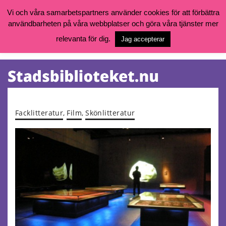
Vi och våra samarbetspartners använder cookies för att förbättra
användbarheten på våra webbplatser och göra våra tjänster mer
Öppettider, katalog och kontakt
Vill du söka böcker, logga in på ditt bibliotekskonto eller nå övriga
relevanta för dig.
Jag accepterar
tjänster gå till:
goteborg.se/bibliotek
Kalendarium
Tjänster
Facklitteratur
,
Film
,
Skönlitteratur