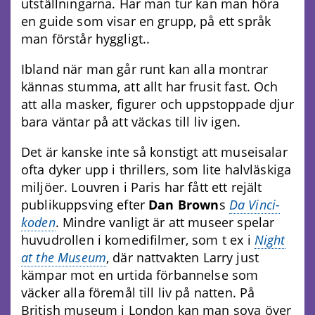
utställningarna. Har man tur kan man höra
en guide som visar en grupp, på ett språk
man förstår hyggligt..
Ibland när man går runt kan alla montrar
kännas stumma, att allt har frusit fast. Och
att alla masker, figurer och uppstoppade djur
bara väntar på att väckas till liv igen.
Det är kanske inte så konstigt att museisalar
ofta dyker upp i thrillers, som lite halvläskiga
miljöer. Louvren i Paris har fått ett rejält
publikuppsving efter
Dan Brown
s
Da Vinci-
koden
. Mindre vanligt är att museer spelar
huvudrollen i komedifilmer, som t ex i
Night
at the Museum
, där nattvakten Larry just
kämpar mot en urtida förbannelse som
väcker alla föremål till liv på natten. På
British museum i London kan man sova över