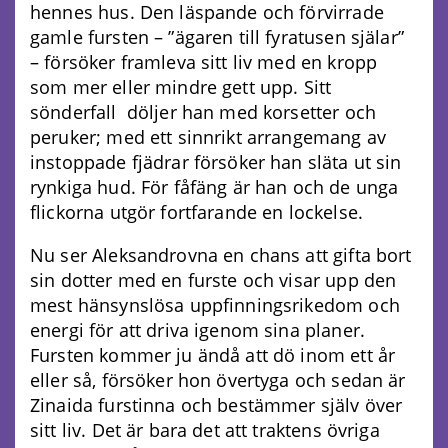
hennes hus. Den läspande och förvirrade
gamle fursten – ”ägaren till fyratusen själar”
– försöker framleva sitt liv med en kropp
som mer eller mindre gett upp. Sitt
sönderfall döljer han med korsetter och
peruker; med ett sinnrikt arrangemang av
instoppade fjädrar försöker han släta ut sin
rynkiga hud. För fåfäng är han och de unga
flickorna utgör fortfarande en lockelse.
Nu ser Aleksandrovna en chans att gifta bort
sin dotter med en furste och visar upp den
mest hänsynslösa uppfinningsrikedom och
energi för att driva igenom sina planer.
Fursten kommer ju ändå att dö inom ett år
eller så, försöker hon övertyga och sedan är
Zinaida furstinna och bestämmer själv över
sitt liv. Det är bara det att traktens övriga