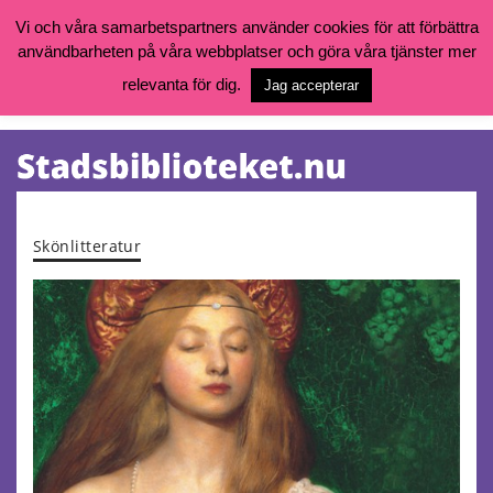
Vi och våra samarbetspartners använder cookies för att förbättra
användbarheten på våra webbplatser och göra våra tjänster mer
Öppettider, katalog och kontakt
Vill du söka böcker, logga in på ditt bibliotekskonto eller nå övriga
relevanta för dig.
Jag accepterar
tjänster gå till:
goteborg.se/bibliotek
Kalendarium
Tjänster
Skönlitteratur