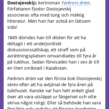
Dostojevskij
s kortroman
Farbrors dröm
.
Författaren Fjodor Dostojevskij
associeras ofta med tung och mäktig
litteratur. Men han har också en lättsam
sida!
1849 dömdes han till döden för att ha
deltagit i ett underjordiskt
diskussionssällskap, ett straff som på
avrättningsplatsen omvandlades till fyra år
på tukthus. Sedan förvisades han i sex år till
en liten småstad i Kazakstan.
Farbrors dröm
var den första bok Dostojevskij
skrev efter att ha avtjänat de fyra åren på
tukthuset. Kanske var han helt enkelt glad
över att vara utsläppt ur fängelset och ville
skriva något roligt. Eller så behövde han vara
försiktig och undvika att förarga överheten.