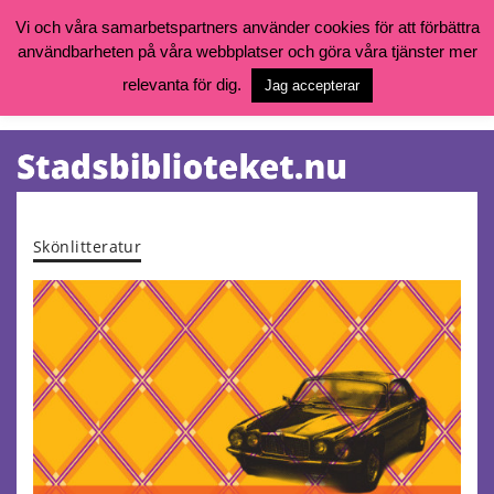
Vi och våra samarbetspartners använder cookies för att förbättra
användbarheten på våra webbplatser och göra våra tjänster mer
Öppettider, katalog och kontakt
Vill du söka böcker, logga in på ditt bibliotekskonto eller nå övriga
relevanta för dig.
Jag accepterar
tjänster gå till:
goteborg.se/bibliotek
Kalendarium
Tjänster
Skönlitteratur