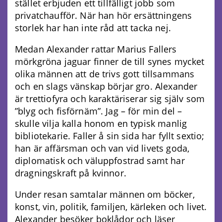
stället erbjuden ett tillfälligt jobb som
privatchaufför. När han hör ersättningens
storlek har han inte råd att tacka nej.
Medan Alexander rattar Marius Fallers
mörkgröna jaguar finner de till synes mycket
olika männen att de trivs gott tillsammans
och en slags vänskap börjar gro. Alexander
är trettiofyra och karaktäriserar sig själv som
”blyg och fisförnäm”. Jag – för min del –
skulle vilja kalla honom en typisk manlig
bibliotekarie. Faller å sin sida har fyllt sextio;
han är affärsman och van vid livets goda,
diplomatisk och väluppfostrad samt har
dragningskraft på kvinnor.
Under resan samtalar männen om böcker,
konst, vin, politik, familjen, kärleken och livet.
Alexander besöker boklådor och läser