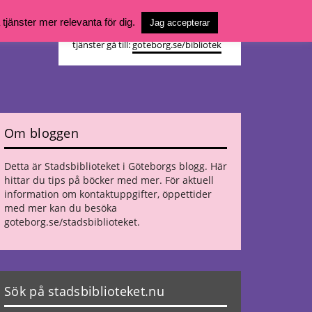
Vill du söka böcker, logga in på ditt
jänster mer relevanta för dig.
Jag accepterar
bibliotekskonto eller nå övriga
tjänster gå till:
goteborg.se/bibliotek
Om bloggen
Detta är Stadsbiblioteket i Göteborgs blogg. Här
hittar du tips på böcker med mer. För aktuell
information om kontaktuppgifter, öppettider
med mer kan du besöka
goteborg.se/stadsbiblioteket
.
Sök på stadsbiblioteket.nu