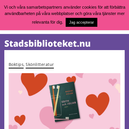
Vi och våra samarbetspartners använder cookies för att förbättra
användbarheten på våra webbplatser och göra våra tjänster mer
Öppettider, katalog och kontakt
Vill du söka böcker, logga in på ditt bibliotekskonto eller nå övriga
relevanta för dig.
Jag accepterar
tjänster gå till:
goteborg.se/bibliotek
Kalendarium
Tjänster
Boktips
,
Skönlitteratur