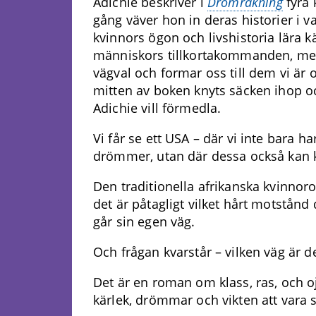
Adichie beskriver i
Drömräkning
fyra 
gång väver hon in deras historier i v
kvinnors ögon och livshistoria lära 
människors tillkortakommanden, men
vägval och formar oss till dem vi är o
mitten av boken knyts säcken ihop oc
Adichie vill förmedla.
Vi får se ett USA – där vi inte bara h
drömmer, utan där dessa också kan kr
Den traditionella afrikanska kvinnor
det är påtagligt vilket hårt motstånd
går sin egen väg.
Och frågan kvarstår – vilken väg är d
Det är en roman om klass, ras, och 
kärlek, drömmar och vikten att vara s