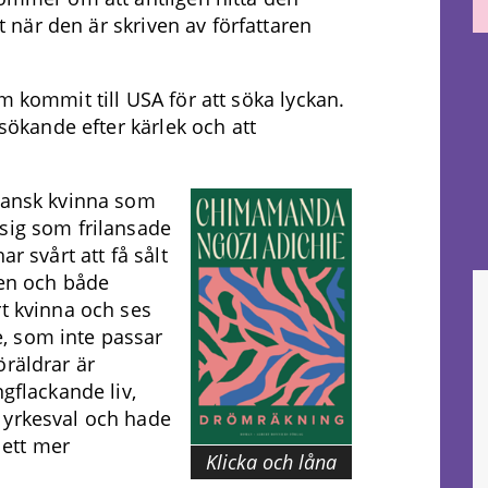
et när den är skriven av författaren
m kommit till USA för att söka lyckan.
 sökande efter kärlek och att
riansk kvinna som
sig som frilansade
r svårt att få sålt
den och både
rt kvinna och ses
, som inte passar
öräldrar är
ngflackande liv,
 yrkesval och hade
 ett mer
Klicka och låna