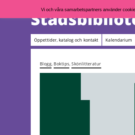
Vi och våra samarbetspartners använder cookies 
Öppettider, katalog och kontakt
Kalendarium
Blogg
,
Boktips
,
Skönlitteratur