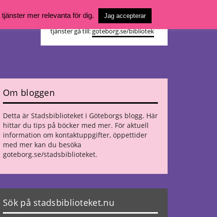
Vill du söka böcker, logga in på ditt
jänster mer relevanta för dig.
Jag accepterar
bibliotekskonto eller nå övriga
tjänster gå till:
goteborg.se/bibliotek
Om bloggen
Detta är Stadsbiblioteket i Göteborgs blogg. Här
hittar du tips på böcker med mer. För aktuell
information om kontaktuppgifter, öppettider
med mer kan du besöka
goteborg.se/stadsbiblioteket
.
Sök på stadsbiblioteket.nu