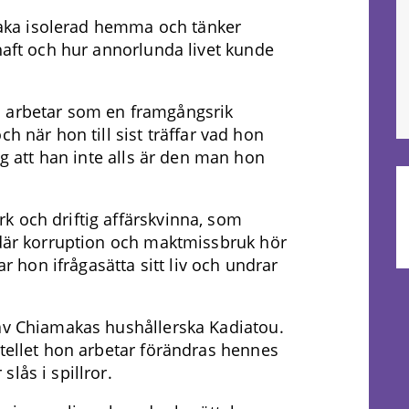
ka isolerad hemma och tänker
 haft och hur annorlunda livet kunde
n arbetar som en framgångsrik
h när hon till sist träffar vad hon
ig att han inte alls är den man hon
k och driftig affärskvinna, som
 där korruption och maktmissbruk hör
ar hon ifrågasätta sitt liv och undrar
 av Chiamakas hushållerska Kadiatou.
otellet hon arbetar förändras hennes
lås i spillror.