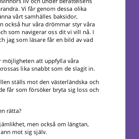
kvinnors liv och under berättelsens
arandra. Vi får genom dessa olika
känna vårt samhälles baksidor,
 också hur våra drömmar styr våra
ch som navigerar oss dit vi vill nå. I
h jag som läsare får en bild av vad
ar möjligheten att uppfylla våra
ossas lika snabbt som de slagit in.
ollen ställs mot den västerländska och
 de får som försöker bryta sig loss och
en rätta?
ojämlikhet, men också om längtan,
ann mot sig själv.