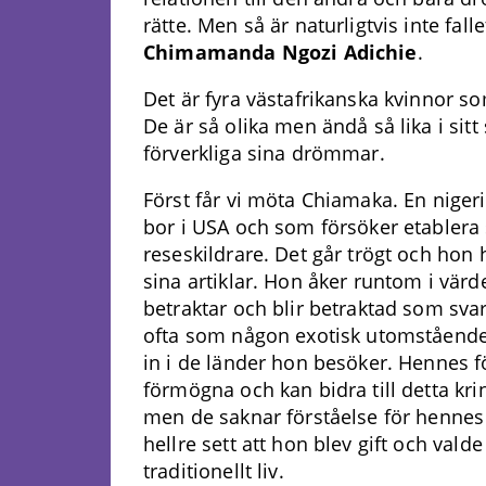
rätte. Men så är naturligtvis inte fall
Chimamanda Ngozi Adichie
.
Det är fyra västafrikanska kvinnor so
De är så olika men ändå så lika i sitt
förverkliga sina drömmar.
Först får vi möta Chiamaka. En nige
bor i USA och som försöker etablera 
reseskildrare. Det går trögt och hon ha
sina artiklar. Hon åker runtom i vär
betraktar och blir betraktad som sva
ofta som någon exotisk utomstående
in i de länder hon besöker. Hennes f
förmögna och kan bidra till detta kri
men de saknar förståelse för hennes
hellre sett att hon blev gift och valde
traditionellt liv.