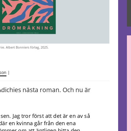
. Albert Bonniers förlag, 2025.
nson
|
Adichies nästa roman. Och nu är
sen. Jag tror först att det är en av så
där en kvinna går från den ena
römmer om att äntligen hitta den