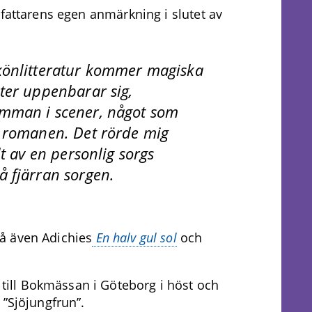
rfattarens egen anmärkning i slutet av
könlitteratur kommer magiska
ter uppenbarar sig,
amman i scener, något som
r romanen. Det rörde mig
lt av en personlig sorgs
å fjärran sorgen.
å även Adichies
En halv gul sol
och
ll Bokmässan i Göteborg i höst och
 ”Sjöjungfrun”.