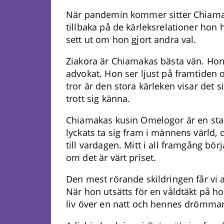
När pandemin kommer sitter Chiama
tillbaka på de kärleksrelationer hon
sett ut om hon gjort andra val.
Ziakora är Chiamakas bästa vän. Ho
advokat. Hon ser ljust på framtiden oc
tror är den stora kärleken visar det s
trott sig känna.
Chiamakas kusin Omelogor är en star
lyckats ta sig fram i männens värld,
till vardagen. Mitt i all framgång börj
om det är värt priset.
Den mest rörande skildringen får vi
När hon utsätts för en våldtäkt på h
liv över en natt och hennes drömmar s