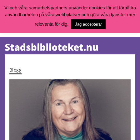
Vi och våra samarbetspartners använder cookies för att förbättra
användbarheten på våra webbplatser och göra våra tjänster mer
Öppettider, katalog och kontakt
Vill du söka böcker, logga in på ditt bibliotekskonto eller nå övriga
relevanta för dig.
Jag accepterar
tjänster gå till:
goteborg.se/bibliotek
Kalendarium
Tjänster
Blogg