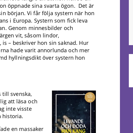
hon öppnade sina svarta ögon. Det är
n början. Vi får följa systern när hon
tans i Europa. Systern som fick leva
nan. Genom minnesbilder och
ärgen vit, såsom lindor,
, is – beskriver hon sin saknad. Hur
terna hade varit annorlunda och mer
ämd hyllningsdikt över systern hon
till svenska,
ig att läsa och
ag inte visste
historia.
fade en massaker