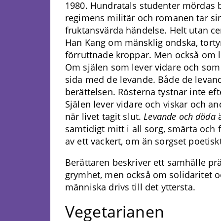
1980. Hundratals studenter mördas b
regimens militär och romanen tar si
fruktansvärda händelse. Helt utan ce
Han Kang om mänsklig ondska, tort
förruttnade kroppar. Men också om li
Om själen som lever vidare och som 
sida med de levande. Både de levan
berättelsen. Rösterna tystnar inte ef
Själen lever vidare och viskar och a
när livet tagit slut.
Levande och döda
ä
samtidigt mitt i all sorg, smärta och
av ett vackert, om än sorgset poetisk
Berättaren beskriver ett samhälle pr
grymhet, men också om solidaritet 
människa drivs till det yttersta.
Vegetarianen