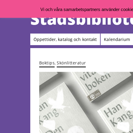
Vi och våra samarbetspartners använder cookies 
Öppettider, katalog och kontakt
Kalendarium
Boktips
,
Skönlitteratur