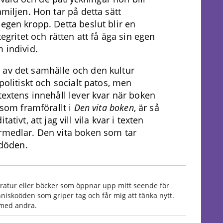
amiljen. Hon tar på detta sätt
egen kropp. Detta beslut blir en
tegritet och rätten att få äga sin egen
m individ.
 av det samhälle och den kultur
politiskt och socialt patos, men
textens innehåll lever kvar när boken
 som framförallt i
Den vita boken
, är så
tivt, att jag vill vila kvar i texten
örmedlar. Den vita boken som tar
h döden.
teratur eller böcker som öppnar upp mitt seende för
nniskoöden som griper tag och får mig att tänka nytt.
 med andra.