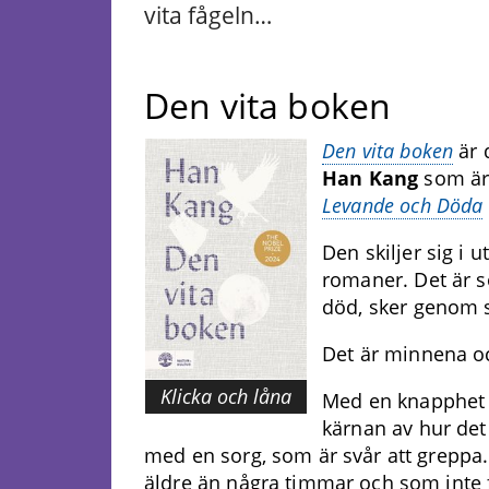
vita fågeln…
Den vita boken
Den vita boken
är 
Han Kang
som är 
Levande och Döda
Den skiljer sig i
romaner. Det är s
död, sker genom s
Det är minnena o
Klicka och låna
Med en knapphet 
kärnan av hur det
med en sorg, som är svår att greppa. 
äldre än några timmar och som inte fi