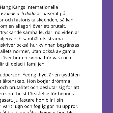
Hang Kangs internationella
Levande och döda
är baserat på
r och historiska skeenden, så kan
om en allegori över ett brutalt,
rtryckande samhälle, där individen är
miljens och samhällets strama
eskriver också hur kvinnan begränsas
ällets normer, utan också av gamla
 över hur en kvinna bör vara och
ir tilldelad i familjen.
udperson, Yeong -hye, är en tystlåten
nskt äktenskap. Hon börjar drömma
h brutalitet och beslutar sig för att
gen som helst förståelse för hennes
satt, ju fastare hon blir i sin
 varit lugn och foglig gör nu uppror.
et våld och de påtryckningar hon blir