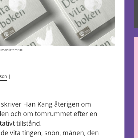
lmänlitteratur.
nson
|
 Här skriver Han Kang återigen om
öden och om tomrummet efter en
tivt tillstånd.
s de vita tingen, snön, månen, den