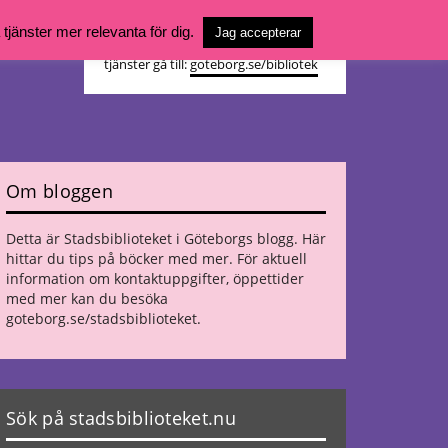
Vill du söka böcker, logga in på ditt
jänster mer relevanta för dig.
Jag accepterar
bibliotekskonto eller nå övriga
tjänster gå till:
goteborg.se/bibliotek
Om bloggen
Detta är Stadsbiblioteket i Göteborgs blogg. Här
hittar du tips på böcker med mer. För aktuell
information om kontaktuppgifter, öppettider
med mer kan du besöka
goteborg.se/stadsbiblioteket
.
Sök på stadsbiblioteket.nu