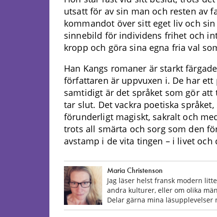
utsatt för av sin man och resten av f
kommandot över sitt eget liv och sin 
sinnebild för individens frihet och in
kropp och göra sina egna fria val so
Han Kangs romaner är starkt färgade
författaren är uppvuxen i. De har ett 
samtidigt är det språket som gör att 
tar slut. Det vackra poetiska språket,
förunderligt magiskt, sakralt och medita
trots all smärta och sorg som den f
avstamp i de vita tingen – i livet oc
Maria Christenson
Jag läser helst fransk modern lit
andra kulturer, eller om olika mä
Delar gärna mina läsupplevelser