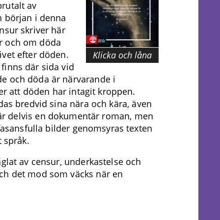
rutalt av
n början i denna
nsur skriver här
yr och om döda
vet efter döden.
Klicka och låna
finns där sida vid
de och döda är närvarande i
ter att döden har intagit kroppen.
ndas bredvid sina nära och kära, även
r delvis en dokumentär roman, men
 fasansfulla bilder genomsyras texten
t språk.
äglat av censur, underkastelse och
och det mod som väcks när en