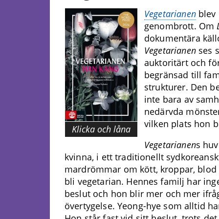
Vegetarianen
blev 
genombrott. Om
dokumentära källo
Vegetarianen
ses s
auktoritärt och fö
begränsad till fa
strukturer. Den b
inte bara av samh
nedärvda mönster
vilken plats hon bl
Klicka och låna
Vegetarianen
s huv
kvinna, i ett traditionellt sydkorea
mardrömmar om kött, kroppar, blod oc
bli vegetarian. Hennes familj har in
beslut och hon blir mer och mer ifråga
övertygelse. Yeong-hye som alltid har
Hon står fast vid sitt beslut, trots d