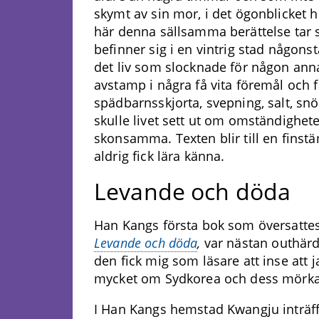
skymt av sin mor, i det ögonblicket 
här denna sällsamma berättelse tar si
befinner sig i en vintrig stad någons
det liv som slocknade för någon an
avstamp i några få vita föremål och f
spädbarnsskjorta, svepning, salt, snö
skulle livet sett ut om omständighe
skonsamma. Texten blir till en finst
aldrig fick lära känna.
Levande och döda
Han Kangs första bok som översattes 
Levande och döda
,
var nästan outhärdl
den fick mig som läsare att inse att j
mycket om Sydkorea och dess mörka 
I Han Kangs hemstad Kwangju inträf