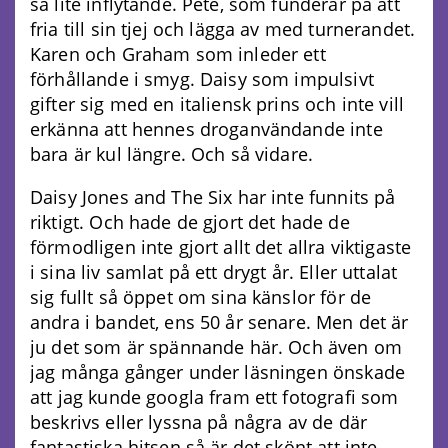
så lite inflytande. Pete, som funderar på att
fria till sin tjej och lägga av med turnerandet.
Karen och Graham som inleder ett
förhållande i smyg. Daisy som impulsivt
gifter sig med en italiensk prins och inte vill
erkänna att hennes droganvändande inte
bara är kul längre. Och så vidare.
Daisy Jones and The Six har inte funnits på
riktigt. Och hade de gjort det hade de
förmodligen inte gjort allt det allra viktigaste
i sina liv samlat på ett drygt år. Eller uttalat
sig fullt så öppet om sina känslor för de
andra i bandet, ens 50 år senare. Men det är
ju det som är spännande här. Och även om
jag många gånger under läsningen önskade
att jag kunde googla fram ett fotografi som
beskrivs eller lyssna på några av de där
fantastiska hitsen så är det skönt att inte