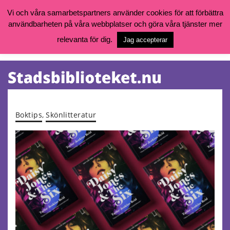
Vi och våra samarbetspartners använder cookies för att förbättra
användbarheten på våra webbplatser och göra våra tjänster mer
Öppettider, katalog och kontakt
Vill du söka böcker, logga in på ditt bibliotekskonto eller nå övriga
relevanta för dig.
Jag accepterar
tjänster gå till:
goteborg.se/bibliotek
Kalendarium
Tjänster
Boktips
,
Skönlitteratur